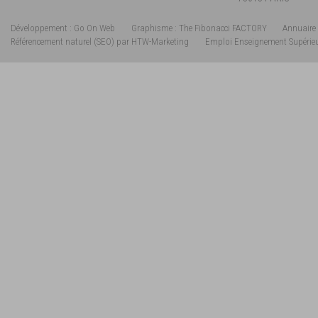
Développement : Go On Web
Graphisme : The Fibonacci FACTORY
Annuaire 
Référencement naturel (SEO) par HTW-Marketing
Emploi Enseignement Supérie