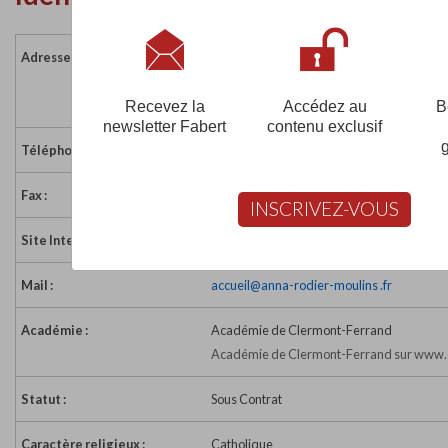
Adresse :
39 Cours Jean Jaurès
03000 MOULINS
France
Recevez la
Accédez au
B
newsletter Fabert
contenu exclusif
Téléphone :
04 70 20 60 25
Fax :
04 70 20 38 50
INSCRIVEZ-VOUS
Site Internet :
https://www.anna-rodier-moulins.fr
Mail :
accueil@anna-rodier-moulins .fr
Académie :
Académie de Clermont-Ferrand
Académie de Clermont-Ferrand sur www.e
Statut :
Sous Contrat
Caractère religieux :
Catholique