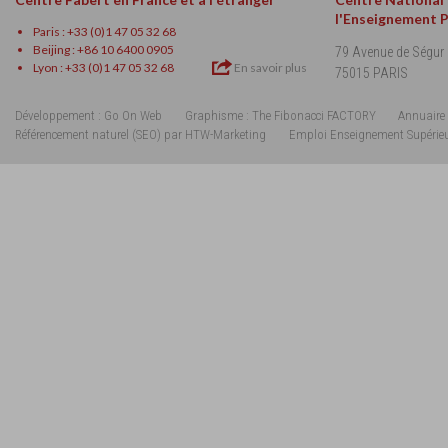
l'Enseignement 
Paris : +33 (0)1 47 05 32 68
Beijing : +86 10 6400 0905
79 Avenue de Ségur
Lyon : +33 (0)1 47 05 32 68
En savoir plus
75015 PARIS
Développement : Go On Web
Graphisme : The Fibonacci FACTORY
Annuaire 
Référencement naturel (SEO) par HTW-Marketing
Emploi Enseignement Supérie