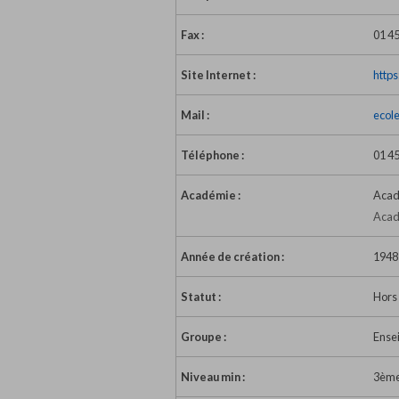
Fax :
01 45
Site Internet :
http
Mail :
ecol
Téléphone :
01 45
Académie :
Acad
Acad
Année de création :
1948
Statut :
Hors
Groupe :
Ense
Niveau min :
3èm