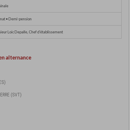
inale
rnat • Demi-pension
eur Loïc Depalle, Chef d'établissement
en alternance
ES)
TERRE (SVT)