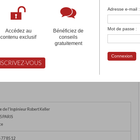
françaises et tous les établissements français à l'
Adresse e-mail :
 votre compte pour être accompagné gratuitement dans votr
Mot de passe :
Accédez au
Bénéficiez de
contenu exclusif
conseils
gratuitement
Connexion
NSCRIVEZ-VOUS
rimer
Retour
FABERT vous aide à choisir
e de l'Ingénieur Robert Keller
5 PARIS
ce
 77 85 12