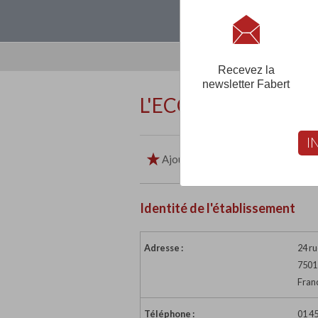
Loguez-vous, créez
Recevez la
newsletter Fabert
L'ECOLE MAIGRET
I
Ajouter aux favoris
Imp
Identité de l'établissement
Adresse :
24 ru
7501
Fran
Téléphone :
01 45