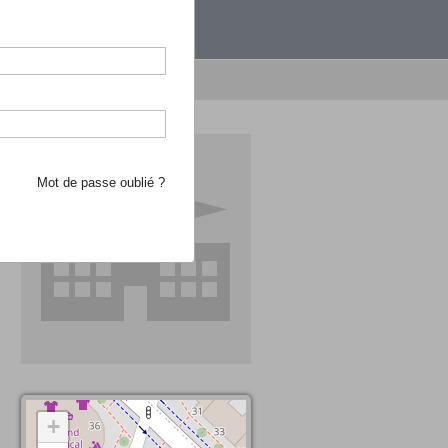
étranger.
e recherche d'école
Mot de passe oublié ?
+