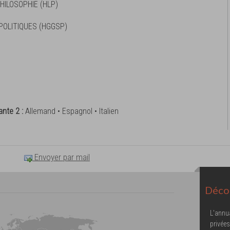
HILOSOPHIE (HLP)
.POLITIQUES (HGGSP)
ante 2 :
Allemand • Espagnol • Italien
Envoyer par mail
Décou
L'annu
privées