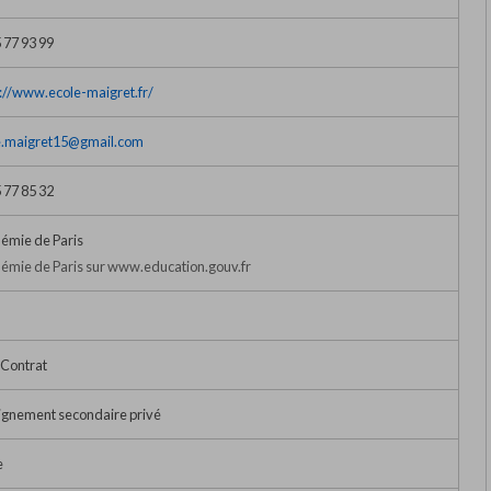
 77 93 99
s://www.ecole-maigret.fr/
e.maigret15@gmail.com
 77 85 32
émie de Paris
émie de Paris sur www.education.gouv.fr
 Contrat
ignement secondaire privé
e