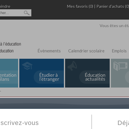
oindre
Mes favoris (0)
|
Panier d'achats (0
Vous êtes un ét
Évènements
Calendrier scolaire
Emplois
T
L'Annuaire de recherche
Fabert.com
vous permet
ivé
votre établissement privé, du primaire au supérie
nscrivez-vous
Déj
scolaire et des cours à distance. Ce moteur regr