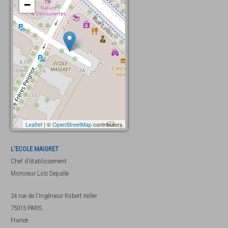
−
Leaflet
| ©
OpenStreetMap
contributors
L'ECOLE MAIGRET
Chef d'établissement
Monsieur
Loïc Depalle
24 rue de l'Ingénieur Robert Keller
75015
PARIS
France