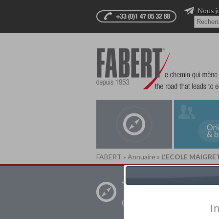
Nous j
FABERT
»
Annuaire
»
L'ECOLE MAIGRE
Trouver un
établissement pr
I