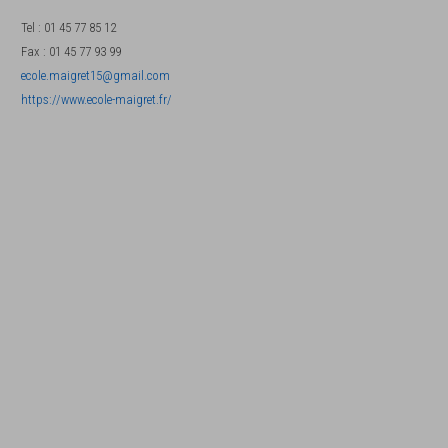
Tel
:
01 45 77 85 12
Fax
:
01 45 77 93 99
ecole.maigret15@gmail.com
https://www.ecole-maigret.fr/