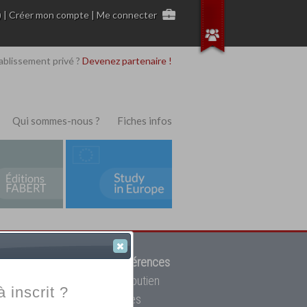
)
|
Créer mon compte
|
Me connecter
ablissement privé ?
Devenez partenaire !
Qui sommes-nous ?
Fiches infos
 de trouver parmi
12908 références
ur, mais aussi des cours de soutien
à inscrit ?
oupe toutes les écoles privées