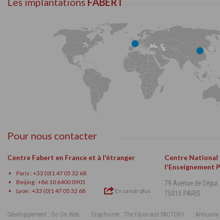
Les implantations
FABERT
Pour nous contacter
Centre Fabert en France et à l'étranger
Centre National
l'Enseignement 
Paris : +33 (0)1 47 05 32 68
Beijing : +86 10 6400 0905
79 Avenue de Ségur
Lyon : +33 (0)1 47 05 32 68
En savoir plus
75015 PARIS
Développement : Go On Web
Graphisme : The Fibonacci FACTORY
Annuaire 