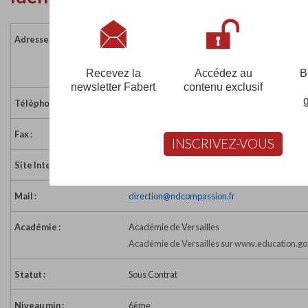
Adresse :
8 place Nicolas Flamel
95300 PONTOISE
France
Recevez la
Accédez au
B
newsletter Fabert
contenu exclusif
Téléphone :
01 34 41 61 00
Fax :
01 34 41 61 01
INSCRIVEZ-VOUS
Site Internet :
https://www.ndcompassion.fr/
Mail :
direction@ndcompassion.fr
Académie :
Académie de Versailles
Académie de Versailles sur www.education.go
Statut :
Sous Contrat
Niveau min :
6ème