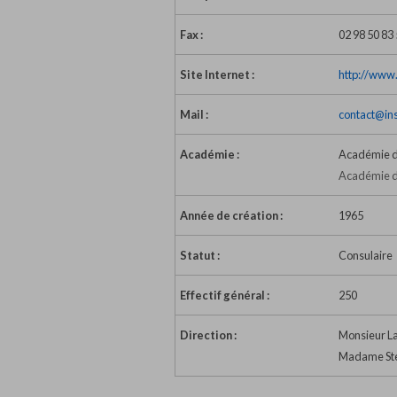
Fax :
02 98 50 83
Site Internet :
http://www.
Mail :
contact@ins
Académie :
Académie 
Académie d
Année de création :
1965
Statut :
Consulaire
Effectif général :
250
Direction :
Monsieur La
Madame Ste