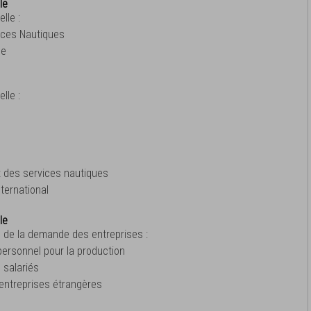
le
lle :
ices Nautiques
ue
lle :
t des services nautiques
ternational
le
 de la demande des entreprises :
personnel pour la production
 salariés
entreprises étrangères