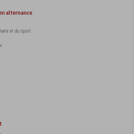
en alternance
laire et du sport
le
t