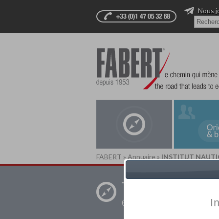
Nous j
FABERT
»
Annuaire
»
INSTITUT NAUT
Trouver un
établissement pr
I