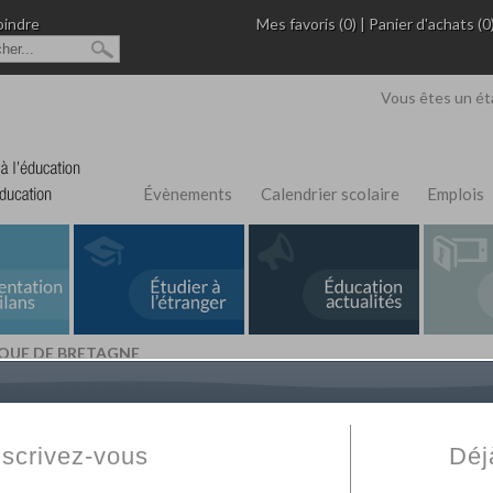
oindre
Mes favoris (0)
|
Panier d'achats (0
Vous êtes un ét
Évènements
Calendrier scolaire
Emplois
IQUE DE BRETAGNE
L'Annuaire de recherche
Fabert.com
vous permet
ivé
votre établissement privé, du primaire au supérie
nscrivez-vous
Déj
scolaire et des cours à distance. Ce moteur regr