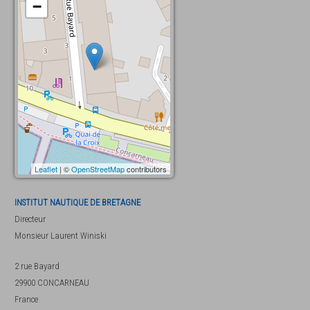
−
Leaflet
| ©
OpenStreetMap
contributors
INSTITUT NAUTIQUE DE BRETAGNE
Directeur
Monsieur
Laurent Winiski
2 rue Bayard
29900
CONCARNEAU
France