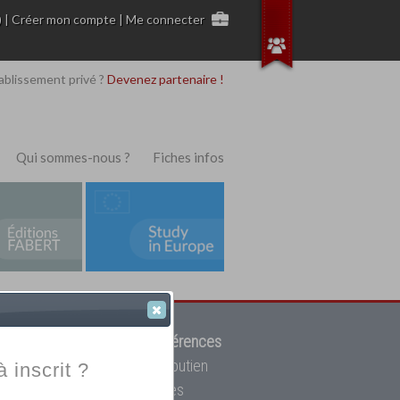
)
|
Créer mon compte
|
Me connecter
ablissement privé ?
Devenez partenaire !
Qui sommes-nous ?
Fiches infos
 de trouver parmi
12908 références
ur, mais aussi des cours de soutien
à inscrit ?
oupe toutes les écoles privées