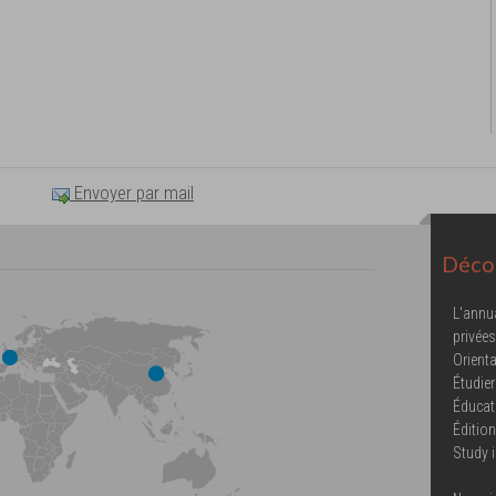
Envoyer par mail
Décou
L'annu
privées
Orienta
Étudier
Éducat
Éditio
Study 