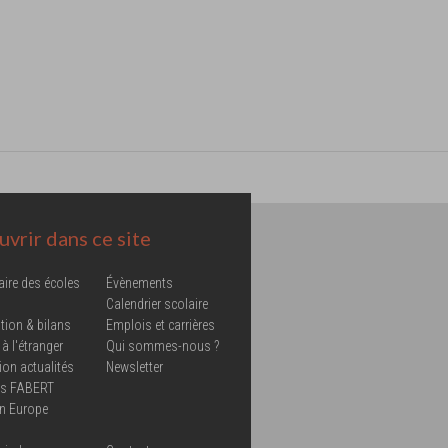
vrir dans ce site
aire des écoles
Évènements
Calendrier scolaire
tion & bilans
Emplois et carrières
 à l'étranger
Qui sommes-nous ?
ion actualités
Newsletter
ns FABERT
in Europe