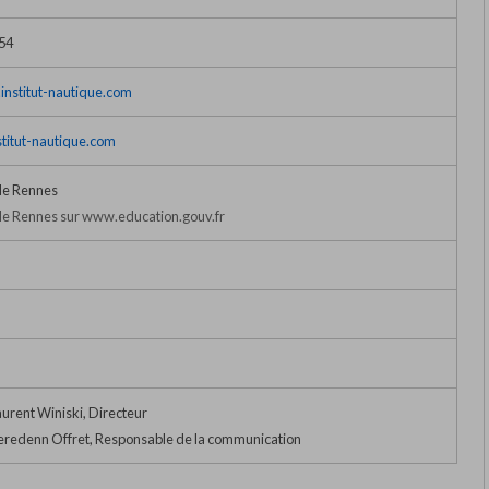
 54
institut-nautique.com
titut-nautique.com
de Rennes
e Rennes sur www.education.gouv.fr
urent Winiski, Directeur
redenn Offret, Responsable de la communication