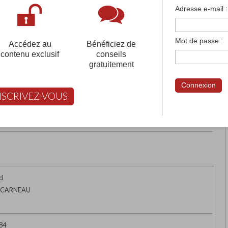
françaises et tous les établissements français à l'
Adresse e-mail :
 votre compte pour être accompagné gratuitement dans votr
Mot de passe :
Accédez au
Bénéficiez de
contenu exclusif
conseils
gratuitement
UE DE BRETAGNE
Connexion
NSCRIVEZ-VOUS
rimer
Retour
FABERT vous aide à choisir
d
NCARNEAU
 84