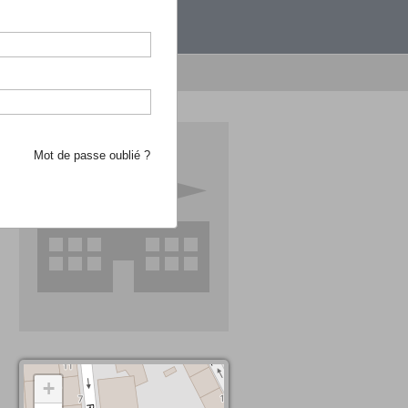
étranger.
e recherche d'école
Mot de passe oublié ?
+