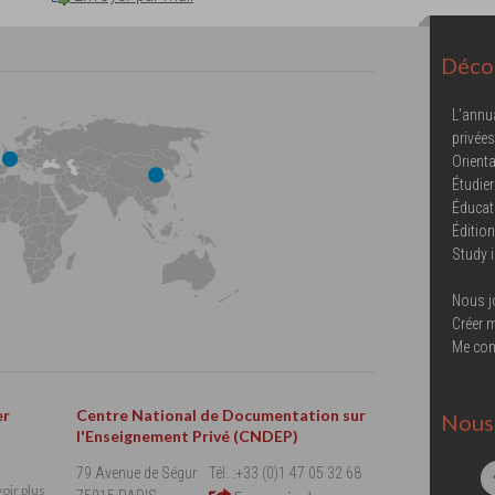
Décou
L'annu
privées
Orienta
Étudier
Éducat
Éditio
Study 
Nous j
Créer 
Me con
er
Centre National de Documentation sur
Nous 
l'Enseignement Privé (CNDEP)
79 Avenue de Ségur
Tél. :+33 (0)1 47 05 32 68
oir plus