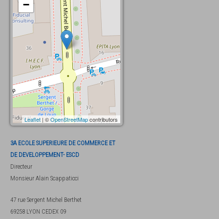
−
Leaflet
| ©
OpenStreetMap
contributors
3A ECOLE SUPERIEURE DE COMMERCE ET
DE DEVELOPPEMENT- ESCD
Directeur
Monsieur
Alain Scappaticci
47 rue Sergent Michel Berthet
69258
LYON CEDEX 09