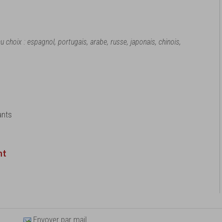
u choix : espagnol, portugais, arabe, russe, japonais, chinois,
ants
nt
Envoyer par mail