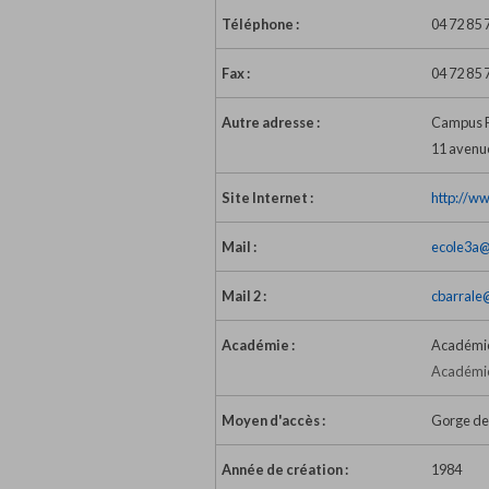
Téléphone :
04 72 85 
Fax :
04 72 85 
Autre adresse :
Campus Pa
11 avenu
Site Internet :
http://w
Mail :
ecole3a@
Mail 2 :
cbarrale
Académie :
Académie
Académie
Moyen d'accès :
Gorge de
Année de création :
1984