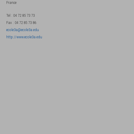
France
Tel
:
04 72 85 73 73
Fax
:
04 72 85 73 86
ecole3a@ecole3a.edu
http://www.ecole3a.edu