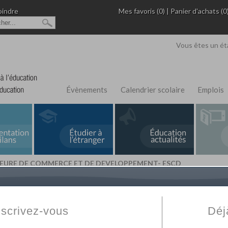
oindre
Mes favoris (0)
|
Panier d'achats (0
Vous êtes un ét
Évènements
Calendrier scolaire
Emplois
IEURE DE COMMERCE ET DE DEVELOPPEMENT- ESCD
L'Annuaire de recherche
Fabert.com
vous permet
ivé
votre établissement privé, du primaire au supérie
nscrivez-vous
Déj
scolaire et des cours à distance. Ce moteur regr