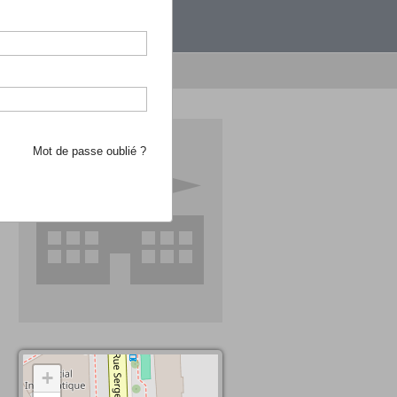
étranger.
e recherche d'école
Mot de passe oublié ?
+