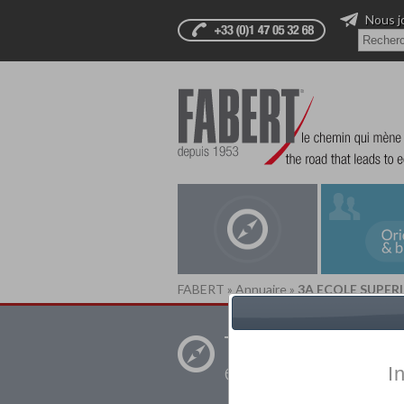
Nous j
FABERT
»
Annuaire
»
3A ECOLE SUPER
Trouver un
établissement pr
I