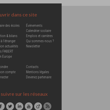
vrir dans ce site
aire des écoles
Évènements
Calendrier scolaire
tion & bilans
Emplois et carrières
 à l'étranger
Qui sommes-nous ?
ion actualités
Newsletter
ns FABERT
in Europe
oindre
Contacts
mon compte
Mentions légales
necter
Devenez partenaire
suivre sur les réseaux