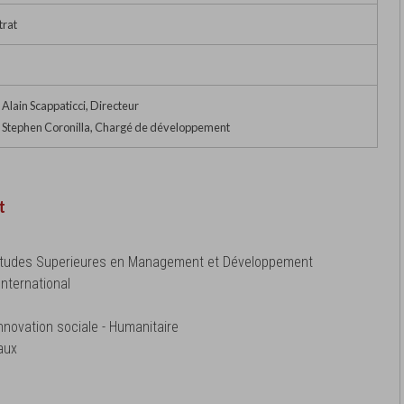
trat
Alain Scappaticci, Directeur
 Stephen Coronilla, Chargé de développement
t
d'Etudes Superieures en Management et Développement
International
Innovation sociale - Humanitaire
aux