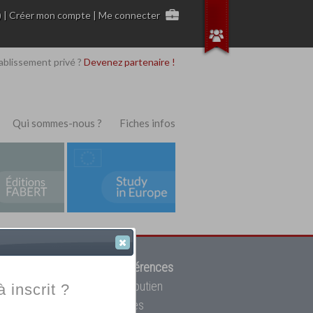
)
|
Créer mon compte
|
Me connecter
ablissement privé ?
Devenez partenaire !
Qui sommes-nous ?
Fiches infos
 de trouver parmi
12908 références
ur, mais aussi des cours de soutien
à inscrit ?
oupe toutes les écoles privées