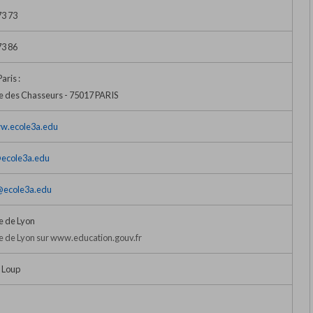
73 73
73 86
ris :
e des Chasseurs - 75017 PARIS
ww.ecole3a.edu
ecole3a.edu
@ecole3a.edu
 de Lyon
 de Lyon sur www.education.gouv.fr
 Loup