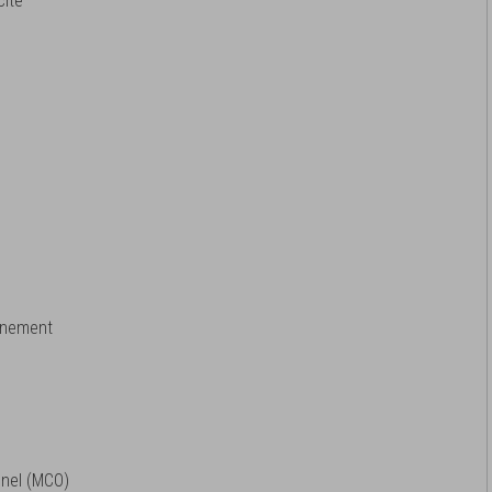
cité
onnement
n
nel (MCO)