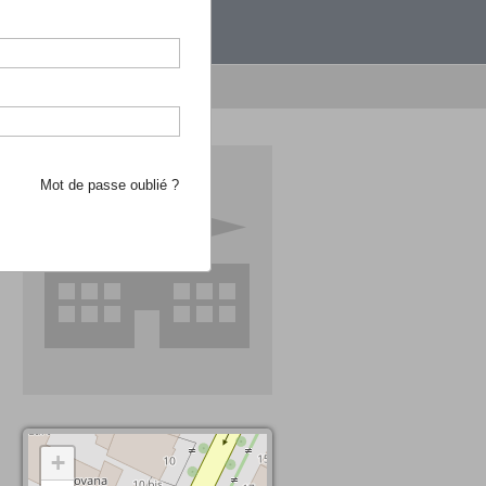
étranger.
e recherche d'école
Mot de passe oublié ?
+