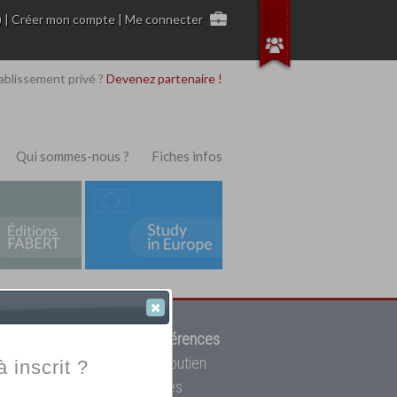
)
|
Créer mon compte
|
Me connecter
ablissement privé ?
Devenez partenaire !
Qui sommes-nous ?
Fiches infos
 de trouver parmi
12908 références
ur, mais aussi des cours de soutien
à inscrit ?
oupe toutes les écoles privées