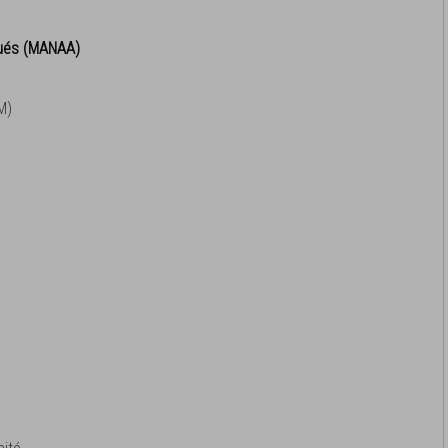
qués (MANAA)
M)