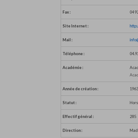
Fax :
04 9
Site Internet :
http
Mail :
info@
Téléphone :
04.9
Académie :
Acad
Acad
Année de création :
196
Statut :
Hors
Effectif général :
285
Direction :
Mada