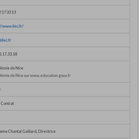
2 17 33 13
://www.ilec.fr/
ilec.fr
2.17.33.18
émie de Nice
émie de Nice sur www.education.gouv.fr
3
 Contrat
me Chantal Gaillard, Directrice