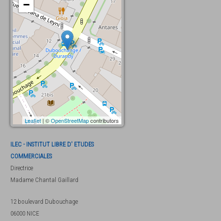
−
Leaflet
| ©
OpenStreetMap
contributors
ILEC - INSTITUT LIBRE D' ETUDES
COMMERCIALES
Directrice
Madame
Chantal Gaillard
12 boulevard Dubouchage
06000
NICE