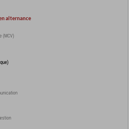
en alternance
te (MCV)
ique)
unication
estion