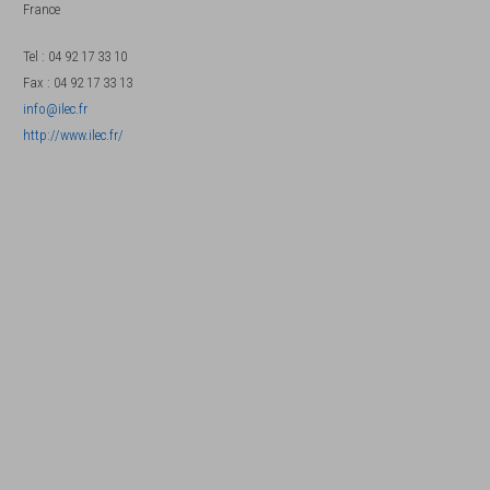
France
Tel
:
04 92 17 33 10
Fax
:
04 92 17 33 13
info@ilec.fr
http://www.ilec.fr/