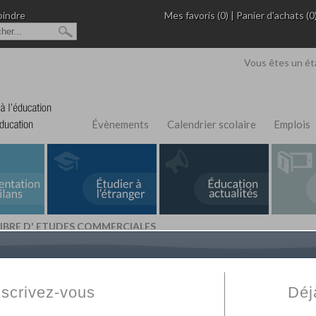
oindre
Mes favoris (0)
|
Panier d'achats (0
Vous êtes un ét
Évènements
Calendrier scolaire
Emplois
 LIBRE D' ETUDES COMMERCIALES
L'Annuaire de recherche
Fabert.com
vous permet
ivé
votre établissement privé, du primaire au supérie
nscrivez-vous
Déj
scolaire et des cours à distance. Ce moteur regr