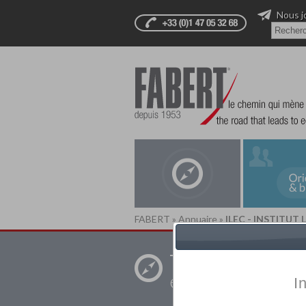
Nous j
FABERT
»
Annuaire
»
ILEC - INSTITUT
Trouver un
établissement pr
I