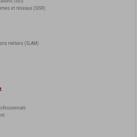
ations (SIO)
tèmes et réseaux (SISR)
n
tions métiers (SLAM)
n
t
rofessionnals
nt