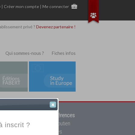
)
|
Créer mon compte
|
Me connecter
ablissement privé ?
Devenez partenaire !
Qui sommes-nous ?
Fiches infos
 de trouver parmi
12908 références
ur, mais aussi des cours de soutien
à inscrit ?
oupe toutes les écoles privées