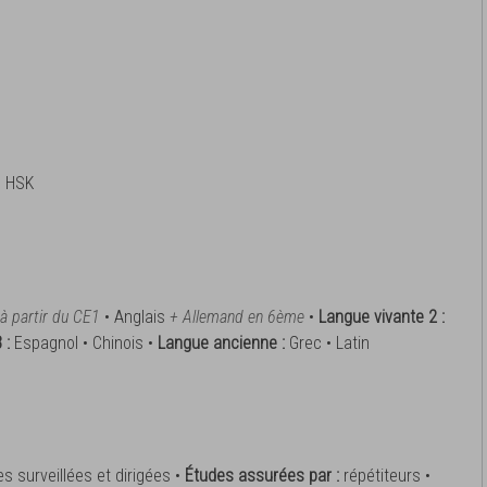
1
e HSK
à partir du CE1
• Anglais
+ Allemand en 6ème
•
Langue vivante 2 :
 :
Espagnol • Chinois •
Langue ancienne :
Grec • Latin
s surveillées et dirigées •
Études assurées par :
répétiteurs •