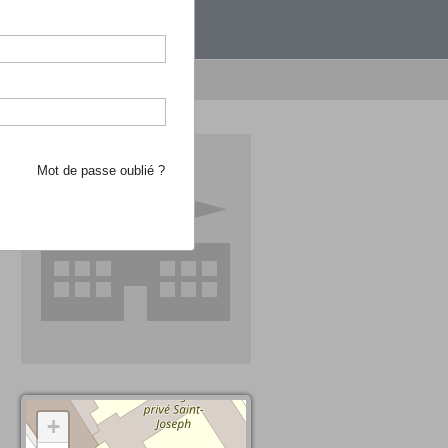
étranger.
e recherche d'école
Mot de passe oublié ?
+