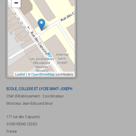
−
Leaflet
| ©
OpenStreetMap
contributors
ECOLE, COLLEGE ET LYCEE SAINT- JOSEPH
Chef d'établissement - Coordinateur
Monsieur
Jean-Edouard Brun
177 rue des Capucins
51095
REIMS CEDEX
France