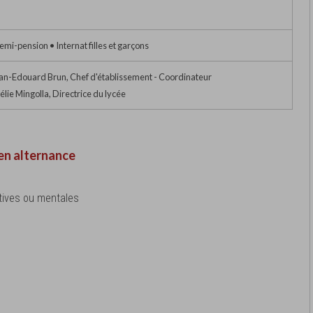
emi-pension • Internat filles et garçons
an-Edouard Brun, Chef d'établissement - Coordinateur
ie Mingolla, Directrice du lycée
en alternance
tives ou mentales