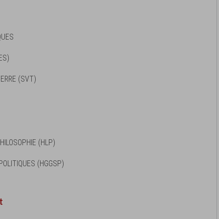
QUES
ES)
TERRE (SVT)
HILOSOPHIE (HLP)
.POLITIQUES (HGGSP)
t