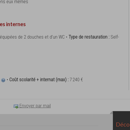
éens eux mêmes
es internes
, équipées de 2 douches et d’un WC •
Type de restauration :
Self-
€
•
Coût scolarité + internat (max) :
7 240 €
Envoyer par mail
Décou