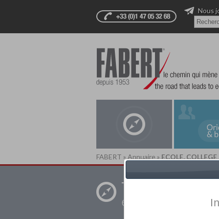
Nous j
FABERT
»
Annuaire
»
ECOLE, COLLEGE 
Trouver un
établissement pr
I