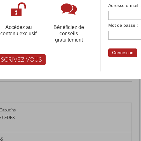
françaises et tous les établissements français à l'
Adresse e-mail :
 votre compte pour être accompagné gratuitement dans votr
Mot de passe :
Accédez au
Bénéficiez de
contenu exclusif
conseils
gratuitement
 LYCEE SAINT- JOSEPH
Connexion
NSCRIVEZ-VOUS
rimer
Retour
FABERT vous aide à choisir
 Capucins
S CEDEX
65