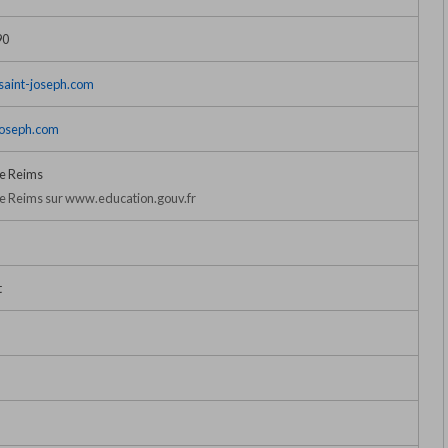
90
saint-joseph.com
joseph.com
e Reims
 Reims sur www.education.gouv.fr
t