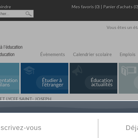
oindre
Mes favoris (0)
|
Panier d'achats (0
Vous êtes un ét
Évènements
Calendrier scolaire
Emplois
ET LYCEE SAINT- JOSEPH
L'Annuaire de recherche
Fabert.com
vous permet
ivé
votre établissement privé, du primaire au supérie
nscrivez-vous
Déj
scolaire et des cours à distance. Ce moteur regr