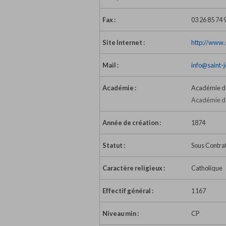
Fax :
03 26 85 74 
Site Internet :
http://www.
Mail :
info@saint-
Académie :
Académie d
Académie de
Année de création :
1874
Statut :
Sous Contra
Caractère religieux :
Catholique
Effectif général :
1 167
Niveau min :
CP