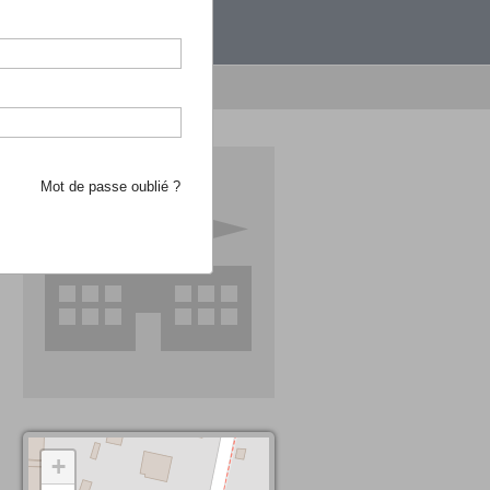
étranger.
e recherche d'école
Mot de passe oublié ?
+