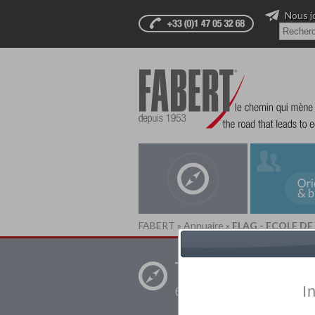
Nous j
FABERT
»
Annuaire
»
ELAG - ECOLE D
Trouver un
établissement pr
I