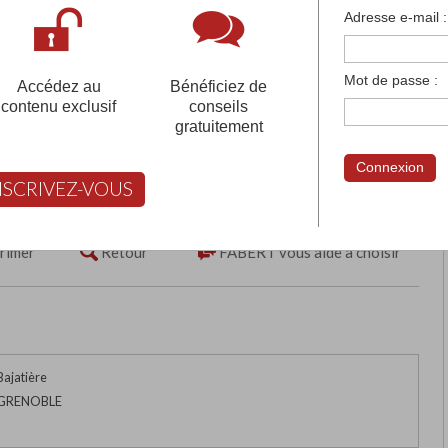
françaises et tous les établissements français à l'
Adresse e-mail :
 votre compte pour être accompagné gratuitement dans votr
Mot de passe :
Accédez au
Bénéficiez de
contenu exclusif
conseils
gratuitement
 PRODUCTION TRAVAUX
Connexion
INDUSTRIE
NSCRIVEZ-VOUS
rimer
Retour
FABERT vous aide à choisir
Bajatière
 GRENOBLE