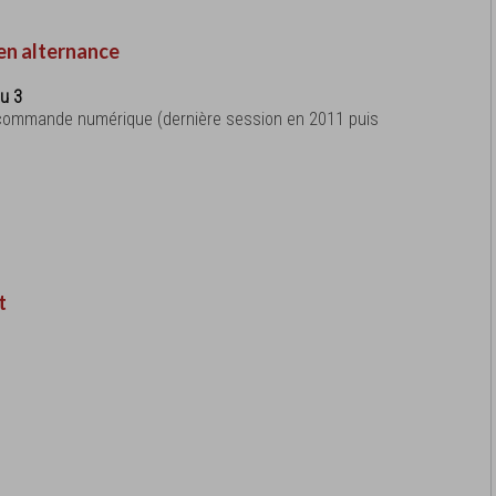
en alternance
au 3
 commande numérique (dernière session en 2011 puis
t