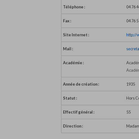
Téléphone :
04 76 4
Fax :
04 76 5
Site Internet :
http:/
Mail :
secret
Académie :
Académ
Académ
Année de création :
1935
Statut :
Hors C
Effectif général :
55
Direction :
Madame