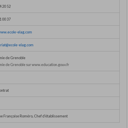
4 20 52
1 00 37
/www.ecole-elag.com
ariat@ecole-elag.com
ie de Grenoble
ie de Grenoble sur www.education.gouv.fr
ontrat
 Françoise Roméro, Chef d'établissement