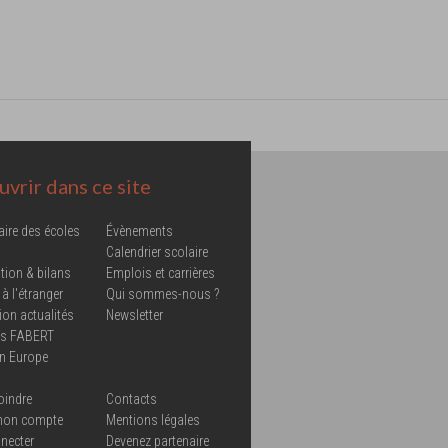
vrir dans ce site
aire des écoles
Évènements
Calendrier scolaire
tion & bilans
Emplois et carrières
 à l'étranger
Qui sommes-nous ?
ion actualités
Newsletter
ns FABERT
in Europe
oindre
Contacts
mon compte
Mentions légales
necter
Devenez partenaire