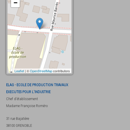
−
Leaflet
| ©
OpenStreetMap
contributors
ELAG - ECOLE DE PRODUCTION TRAVAUX
EXECUTES POUR L'INDUSTRIE
Chef d'établissement
Madame
Françoise Roméro
31 rue Bajatière
38100
GRENOBLE