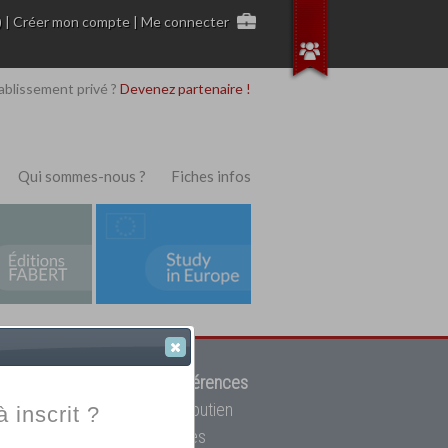
)
|
Créer mon compte
|
Me connecter
ablissement privé ?
Devenez partenaire !
Qui sommes-nous ?
Fiches infos
 de trouver parmi
12908 références
ur, mais aussi des cours de soutien
à inscrit ?
oupe toutes les écoles privées