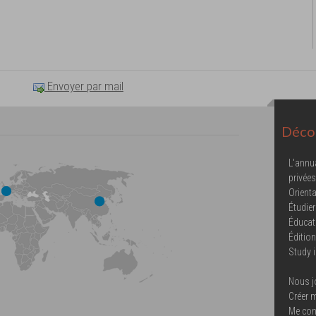
Envoyer par mail
Décou
L'annu
privées
Orienta
Étudier
Éducat
Éditio
Study 
Nous j
Créer 
Me con