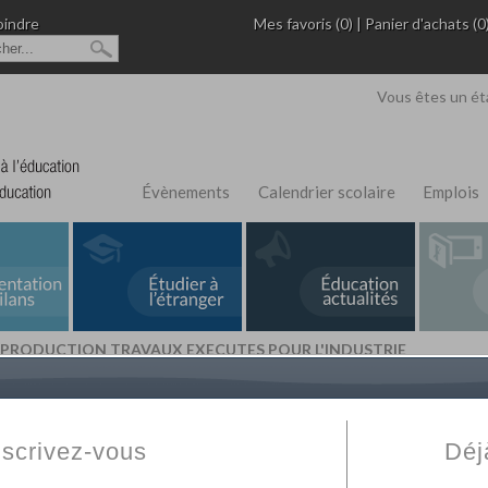
oindre
Mes favoris (0)
|
Panier d'achats (0
Vous êtes un ét
Évènements
Calendrier scolaire
Emplois
E PRODUCTION TRAVAUX EXECUTES POUR L'INDUSTRIE
L'Annuaire de recherche
Fabert.com
vous permet
ivé
votre établissement privé, du primaire au supérie
nscrivez-vous
Déj
scolaire et des cours à distance. Ce moteur regr