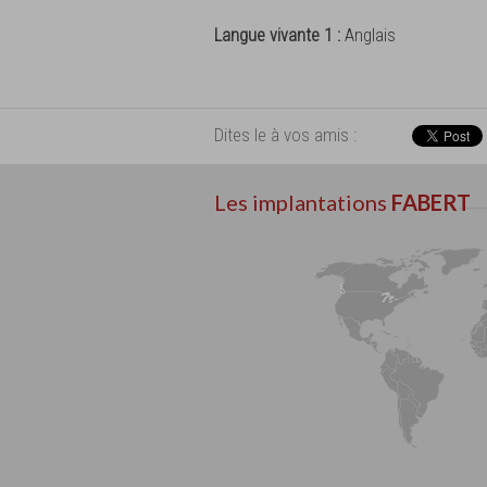
Langue vivante 1 :
Anglais
Dites le à vos amis :
Les implantations
FABERT