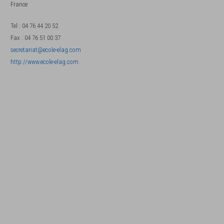
France
Tel
:
04 76 44 20 52
Fax
:
04 76 51 00 37
secretariat@ecole-elag.com
http://www.ecole-elag.com