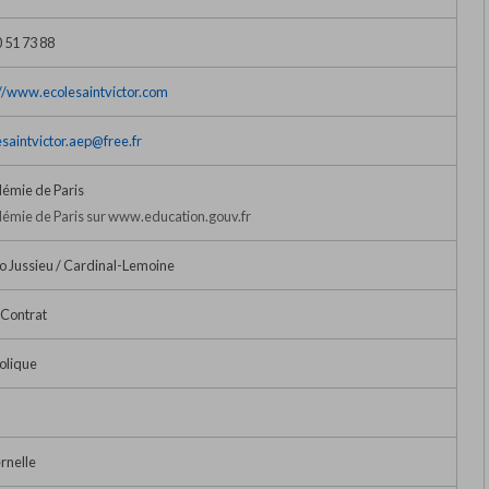
 51 73 88
://www.ecolesaintvictor.com
esaintvictor.aep@free.fr
émie de Paris
émie de Paris sur www.education.gouv.fr
o Jussieu / Cardinal-Lemoine
 Contrat
olique
rnelle