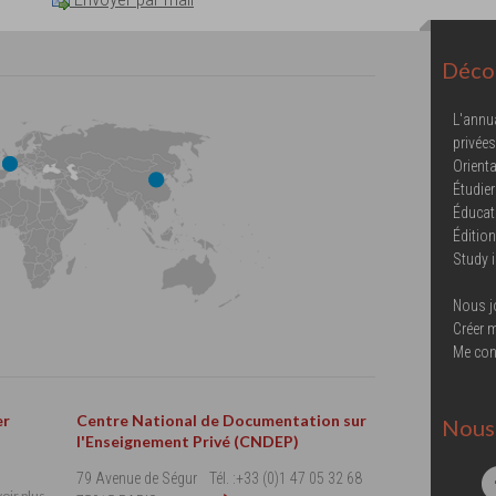
Décou
L'annu
privées
Orienta
Étudier
Éducat
Éditio
Study 
Nous j
Créer 
Me con
er
Centre National de Documentation sur
Nous 
l'Enseignement Privé (CNDEP)
79 Avenue de Ségur
Tél. :+33 (0)1 47 05 32 68
oir plus