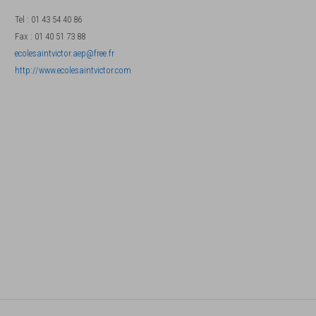
Tel
:
01 43 54 40 86
Fax
:
01 40 51 73 88
ecolesaintvictor.aep@free.fr
http://www.ecolesaintvictor.com