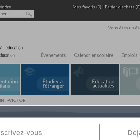
oindre
Mes favoris (0)
|
Panier d'achats (0
Vous êtes un ét
Évènements
Calendrier scolaire
Emplois
AINT-VICTOR
L'Annuaire de recherche
Fabert.com
vous permet
ivé
votre établissement privé, du primaire au supérie
nscrivez-vous
Déj
scolaire et des cours à distance. Ce moteur regr