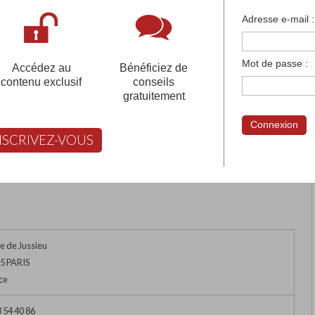
françaises et tous les établissements français à l'
Adresse e-mail :
 votre compte pour être accompagné gratuitement dans votr
Mot de passe :
Accédez au
Bénéficiez de
contenu exclusif
conseils
gratuitement
NT-VICTOR
Connexion
NSCRIVEZ-VOUS
rimer
Retour
FABERT vous aide à choisir
e de Jussieu
5 PARIS
ce
 54 40 86