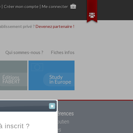
)
|
Créer mon compte
|
Me connecter
ablissement privé ?
Devenez partenaire !
Qui sommes-nous ?
Fiches infos
 de trouver parmi
12908 références
ur, mais aussi des cours de soutien
à inscrit ?
oupe toutes les écoles privées