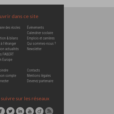
vrir dans ce site
aire des écoles
Évènements
Calendrier scolaire
tion & bilans
Emplois et carrières
 à l'étranger
Qui sommes-nous ?
ion actualités
Newsletter
ns FABERT
in Europe
oindre
Contacts
mon compte
Mentions légales
necter
Devenez partenaire
suivre sur les réseaux