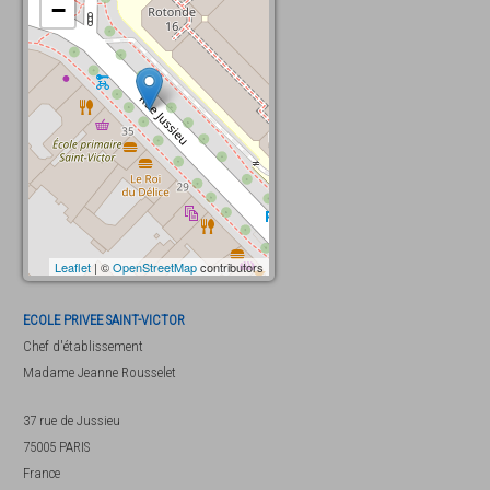
−
Leaflet
| ©
OpenStreetMap
contributors
ECOLE PRIVEE SAINT-VICTOR
Chef d'établissement
Madame
Jeanne Rousselet
37 rue de Jussieu
75005
PARIS
France