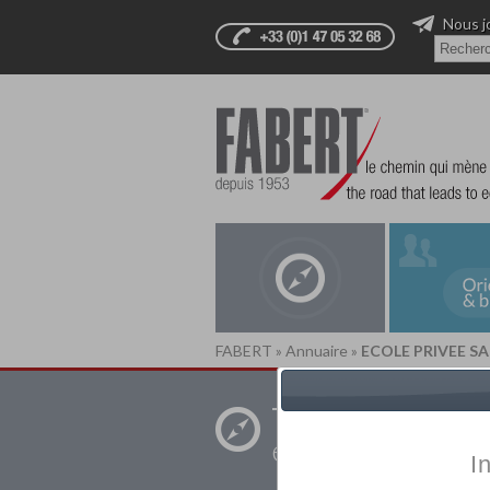
Nous j
FABERT
»
Annuaire
»
ECOLE PRIVEE S
Trouver un
établissement pr
I