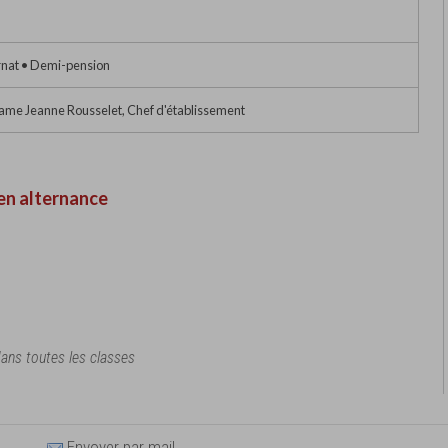
rnat • Demi-pension
me Jeanne Rousselet, Chef d'établissement
en alternance
 dans toutes les classes
Envoyer par mail