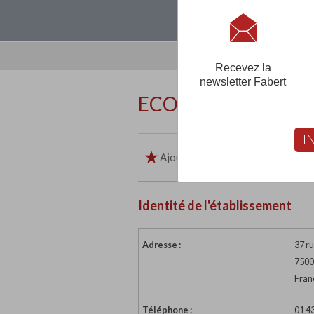
Loguez-vous, créez
Recevez la
newsletter Fabert
ECOLE PRIVEE SAI
I
Ajouter aux favoris
Imp
Identité de l'établissement
Adresse :
37 ru
7500
Fran
Téléphone :
01 43