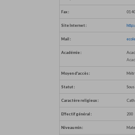
Fax :
01 40
Site Internet :
http
Mail :
ecol
Académie :
Acad
Acad
Moyen d'accès :
Métr
Statut :
Sous
Caractère religieux :
Cath
Effectif général :
200
Niveau min :
Mate