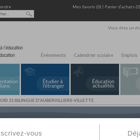
oindre
Mes favoris (0)
|
Panier d'achats (0
Vous êtes un ét
Évènements
Calendrier scolaire
Emplois
RI 21 BILINGUE D'AUBERVILLIERS-VILLETTE
L'Annuaire de recherche
Fabert.com
vous permet
ivé
votre établissement privé, du primaire au supérie
nscrivez-vous
Déj
scolaire et des cours à distance. Ce moteur regr