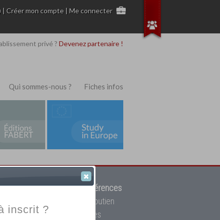
)
|
Créer mon compte
|
Me connecter
ablissement privé ?
Devenez partenaire !
Qui sommes-nous ?
Fiches infos
 de trouver parmi
12908 références
ur, mais aussi des cours de soutien
à inscrit ?
oupe toutes les écoles privées