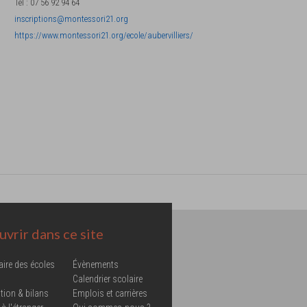
Tel
:
07 56 92 94 64
inscriptions@montessori21.org
https://www.montessori21.org/ecole/aubervilliers/
vrir dans ce site
aire des écoles
Évènements
Calendrier scolaire
tion & bilans
Emplois et carrières