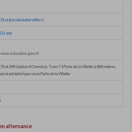
1.org/ecole/aubervilliers/
i21.org
r www.education.gouv.fr
70 et 249 (station 4 Chemins). Tram T3 Porte de la Villette à 800 mètres.
is le périphérique via la Porte de la Villette
n
en alternance