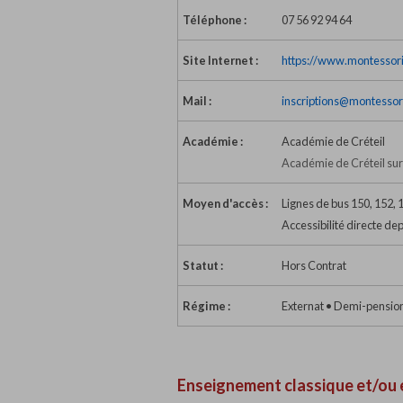
Téléphone :
07 56 92 94 64
Site Internet :
https://www.montessori2
Mail :
inscriptions@montessor
Académie :
Académie de Créteil
Académie de Créteil su
Moyen d'accès :
Lignes de bus 150, 152, 1
Accessibilité directe depu
Statut :
Hors Contrat
Régime :
Externat • Demi-pensio
Enseignement classique et/ou 