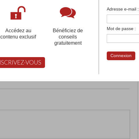
françaises et tous les établissements français à l'
Adresse e-mail :
 votre compte pour être accompagné gratuitement dans votr
Mot de passe :
Accédez au
Bénéficiez de
contenu exclusif
conseils
gratuitement
I 21 BILINGUE
VILLETTE
Connexion
NSCRIVEZ-VOUS
rimer
Retour
FABERT vous aide à choisir