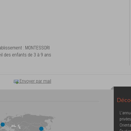
tablissement : MONTESSORI
il des enfants de 3 à 9 ans
Envoyer par mail
Décou
L'annu
privées
Orienta