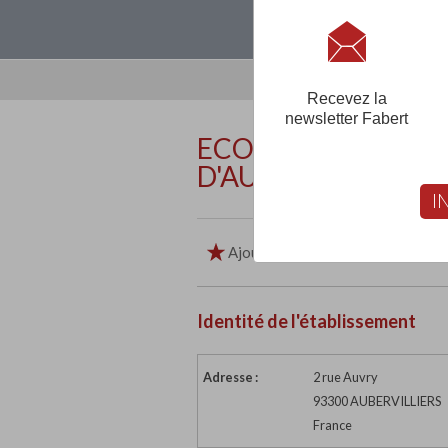
Loguez-vous, créez
Recevez la
newsletter Fabert
ECOLE MONTESSOR
D'AUBERVILLIERS-
I
Ajouter aux favoris
Imp
Identité de l'établissement
Adresse :
2 rue Auvry
93300 AUBERVILLIERS
France