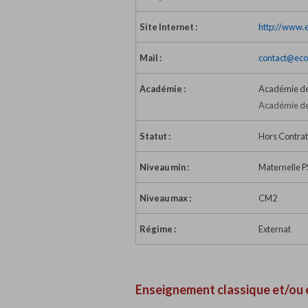
Site Internet :
http://www.e
Mail :
contact@eco
Académie :
Académie de
Académie de 
Statut :
Hors Contrat
Niveau min :
Maternelle P
Niveau max :
CM2
Régime :
Externat
Enseignement classique et/ou 