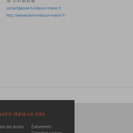
Tel
:
07 87 85 45 98
contact@ecole-montessori-melun.fr
http://www.ecole-montessori-melun.fr/
vrir dans ce site
aire des écoles
Évènements