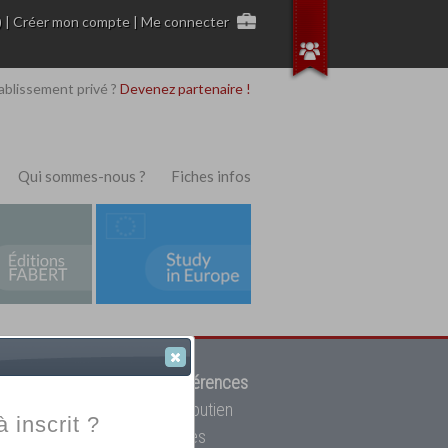
)
|
Créer mon compte
|
Me connecter
ablissement privé ?
Devenez partenaire !
Qui sommes-nous ?
Fiches infos
 de trouver parmi
12908 références
ur, mais aussi des cours de soutien
à inscrit ?
oupe toutes les écoles privées