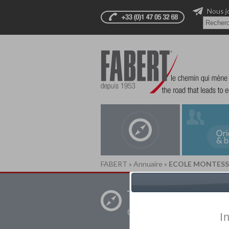
Nous j
FABERT
»
Annuaire
»
ECOLE MONTESSO
Trouver un
établissement pr
I