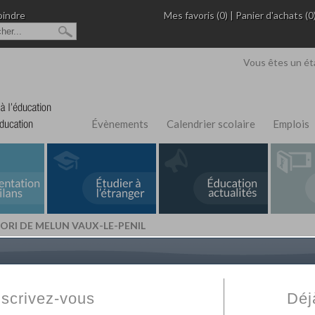
oindre
Mes favoris (0)
|
Panier d'achats (0
Vous êtes un ét
Évènements
Calendrier scolaire
Emplois
RI DE MELUN VAUX-LE-PENIL
L'Annuaire de recherche
Fabert.com
vous permet
ivé
votre établissement privé, du primaire au supérie
nscrivez-vous
Déj
scolaire et des cours à distance. Ce moteur regr