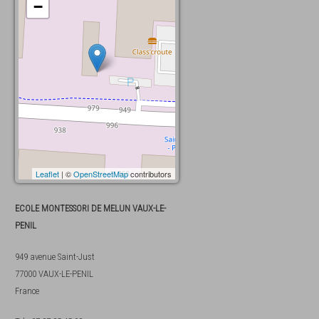
−
Leaflet
| ©
OpenStreetMap
contributors
ECOLE MONTESSORI DE MELUN VAUX-LE-
PENIL
949 avenue Saint-Just
77000
VAUX-LE-PENIL
France