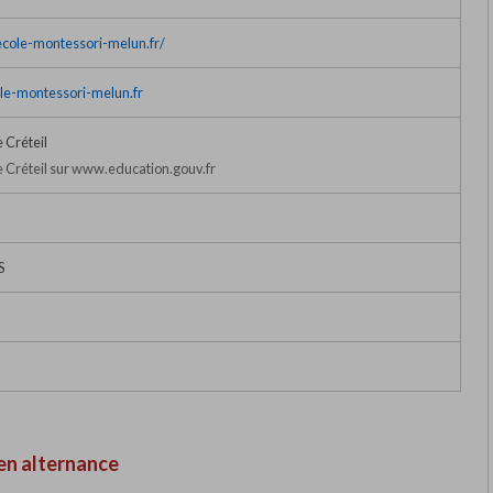
cole-montessori-melun.fr/
le-montessori-melun.fr
 Créteil
Créteil sur www.education.gouv.fr
S
en alternance