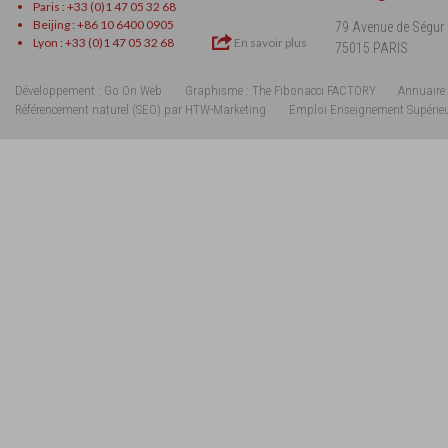
Paris : +33 (0)1 47 05 32 68
Beijing : +86 10 6400 0905
79 Avenue de Ségur
Lyon : +33 (0)1 47 05 32 68
En savoir plus
75015 PARIS
Développement : Go On Web
Graphisme : The Fibonacci FACTORY
Annuaire 
Référencement naturel (SEO) par HTW-Marketing
Emploi Enseignement Supérie