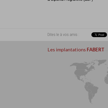
Dites le à vos amis :
Les implantations
FABERT