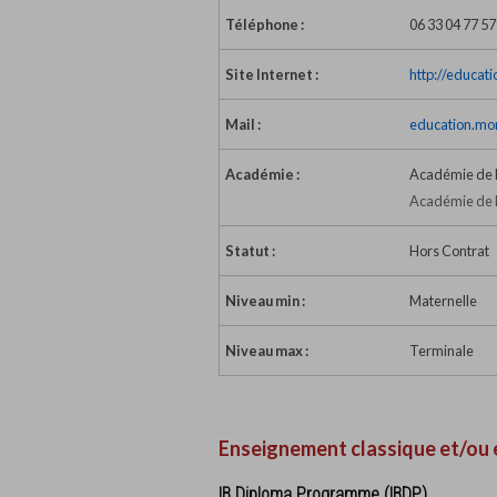
Téléphone :
06 33 04 77 57
Site Internet :
http://educati
Mail :
education.mo
Académie :
Académie de
Académie de 
Statut :
Hors Contrat
Niveau min :
Maternelle
Niveau max :
Terminale
Enseignement classique et/ou 
IB Diploma Programme (IBDP)