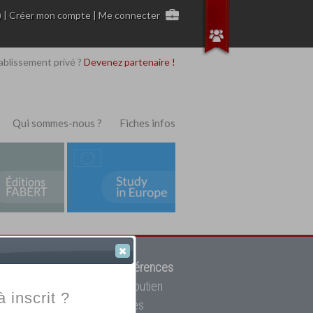
)
|
Créer mon compte
|
Me connecter
ablissement privé ?
Devenez partenaire !
Qui sommes-nous ?
Fiches infos
 de trouver parmi
12908 références
ur, mais aussi des cours de soutien
à inscrit ?
oupe toutes les écoles privées