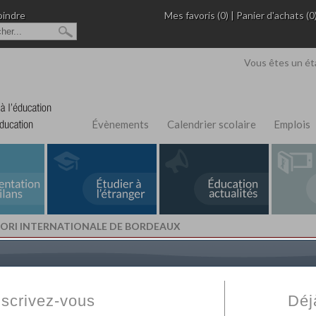
oindre
Mes favoris (0)
|
Panier d'achats (0
Vous êtes un ét
Évènements
Calendrier scolaire
Emplois
ORI INTERNATIONALE DE BORDEAUX
L'Annuaire de recherche
Fabert.com
vous permet
ivé
votre établissement privé, du primaire au supérie
nscrivez-vous
Déj
scolaire et des cours à distance. Ce moteur regr