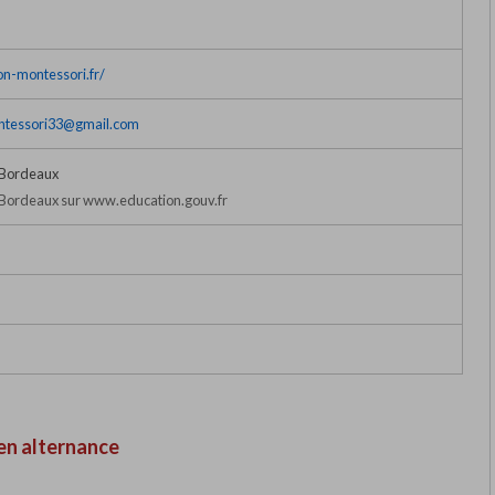
on-montessori.fr/
ntessori33@gmail.com
 Bordeaux
Bordeaux sur www.education.gouv.fr
en alternance