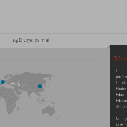
Envoyer par mail
Décou
L'annu
privées
Orienta
Étudier
Éducat
Éditio
Study 
Nous j
Créer 