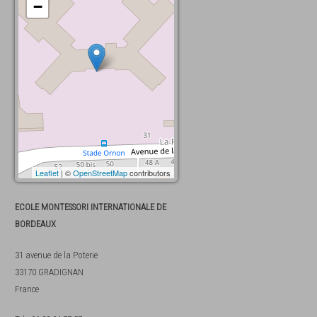
−
Leaflet
| ©
OpenStreetMap
contributors
ECOLE MONTESSORI INTERNATIONALE DE
BORDEAUX
31 avenue de la Poterie
33170
GRADIGNAN
France