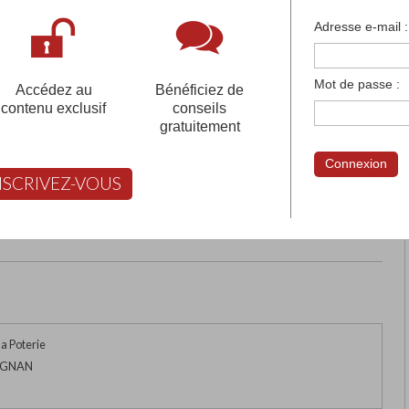
françaises et tous les établissements français à l'
Adresse e-mail :
 votre compte pour être accompagné gratuitement dans votr
Mot de passe :
Accédez au
Bénéficiez de
contenu exclusif
conseils
gratuitement
I INTERNATIONALE DE
Connexion
NSCRIVEZ-VOUS
rimer
Retour
FABERT vous aide à choisir
a Poterie
IGNAN