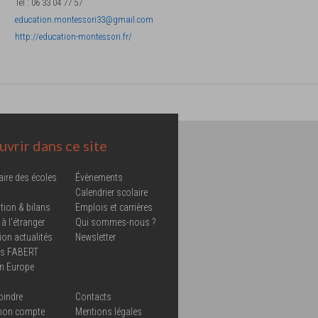
Tel
:
06 33 04 77 57
education.montessori33@gmail.com
http://education-montessori.fr/
vrir dans ce site
aire des écoles
Évènements
Calendrier scolaire
tion & bilans
Emplois et carrières
 à l'étranger
Qui sommes-nous ?
ion actualités
Newsletter
ns FABERT
in Europe
oindre
Contacts
mon compte
Mentions légales