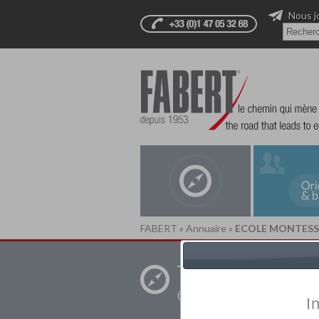
Nous j
FABERT
»
Annuaire
»
ECOLE MONTESS
Trouver un
établissement pr
I