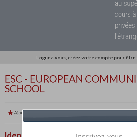
au supé
cours à
privées
l'étrang
Loguez-vous, créez votre compte pour être
ESC - EUROPEAN COMMUN
SCHOOL
Ajouter aux favoris
Imprimer
Retour
Identité de l'établissement
Inscrivez-vous