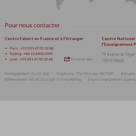
Pour nous contacter
Centre Fabert en France et à l'étranger
Centre National
l'Enseignement 
Paris : +33 (0)1 47 05 32 68
Beijing : +86 10 6400 0905
79 Avenue de Ségur
Lyon : +33 (0)1 47 05 32 68
En savoir plus
75015 PARIS
Développement : Go On Web
Graphisme : The Fibonacci FACTORY
Annuaire 
Référencement naturel (SEO) par HTW-Marketing
Emploi Enseignement Supérie