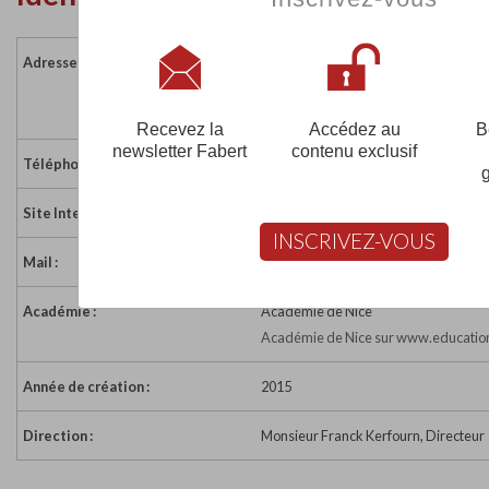
Adresse :
30 Avenue Jean Médecin
06000 NICE
France
Recevez la
Accédez au
B
newsletter Fabert
contenu exclusif
Téléphone :
07 63 12 49 62
Site Internet :
http://ecs-nice.com/
INSCRIVEZ-VOUS
Mail :
info@ecs-nice.com
Académie :
Académie de Nice
Académie de Nice sur www.education
Année de création :
2015
Direction :
Monsieur Franck Kerfourn, Directeur