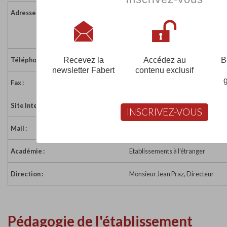
Adresse :
Route de Bellebouche 34
CH-1246 CORSIER GE
Suisse
Recevez la
Accédez au
B
Téléphone :
+41 (0)22 751 18 61
newsletter Fabert
contenu exclusif
Fax :
+41 (0)22 751 18 63
Site Internet :
http://www.college-stlouis.ch/
INSCRIVEZ-VOUS
Mail :
admin@college-stlouis.ch
Académie :
Etablissements à l'étranger
Direction :
Monsieur Jean Praz, Directeur
Pédagogie de l'établissement