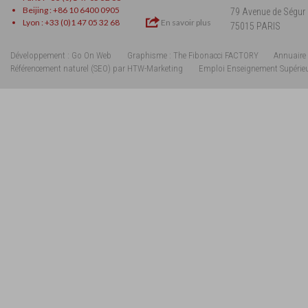
Beijing : +86 10 6400 0905
79 Avenue de Ségur
Lyon : +33 (0)1 47 05 32 68
En savoir plus
75015 PARIS
Développement : Go On Web
Graphisme : The Fibonacci FACTORY
Annuaire 
Référencement naturel (SEO) par HTW-Marketing
Emploi Enseignement Supérie