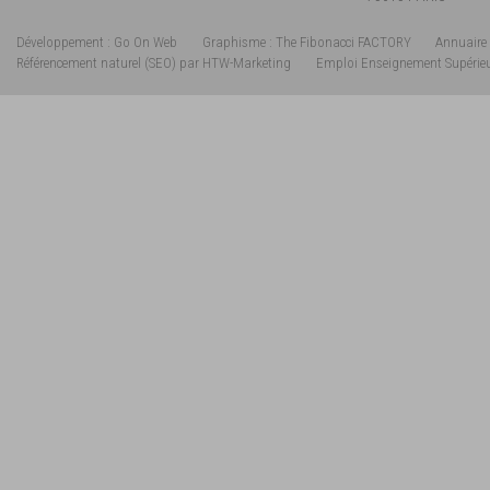
Développement : Go On Web
Graphisme : The Fibonacci FACTORY
Annuaire 
Référencement naturel (SEO) par HTW-Marketing
Emploi Enseignement Supérie