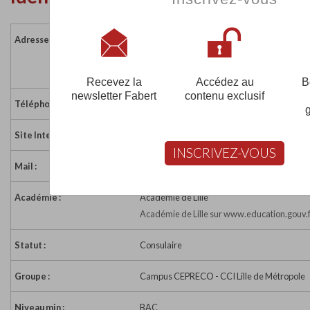
Adresse :
45 avenue André Chénier
59053 ROUBAIX
France
Recevez la
Accédez au
B
newsletter Fabert
contenu exclusif
Téléphone :
03 20 24 23 23
Site Internet :
http://www.formation-lille-cci.com
INSCRIVEZ-VOUS
Mail :
contact@formations-lille-cci.com
Académie :
Académie de Lille
Académie de Lille sur www.education.gouv.
Statut :
Consulaire
Groupe :
Campus CEPRECO - CCI Lille de Métropole
Niveau min :
BAC