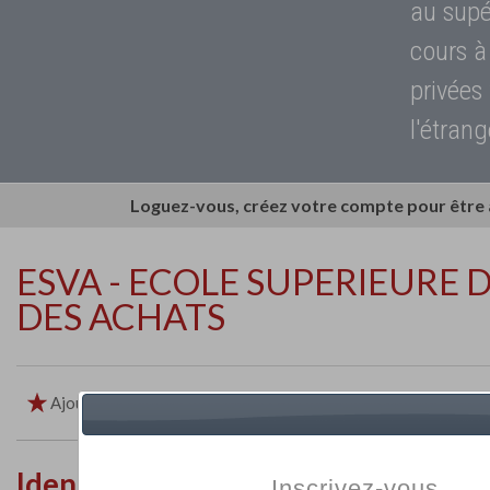
au supé
cours à
privées
l'étrang
Loguez-vous, créez votre compte pour être
ESVA - ECOLE SUPERIEURE D
DES ACHATS
Ajouter aux favoris
Imprimer
Retour
Identité de l'établissement
Inscrivez-vous