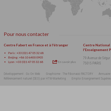
Pour nous contacter
Centre Fabert en France et à l'étranger
Centre National
l'Enseignement 
Paris : +33 (0)1 47 05 32 68
Beijing : +86 10 6400 0905
79 Avenue de Ségur
Lyon : +33 (0)1 47 05 32 68
En savoir plus
75015 PARIS
Développement : Go On Web
Graphisme : The Fibonacci FACTORY
Annuaire 
Référencement naturel (SEO) par HTW-Marketing
Emploi Enseignement Supérie