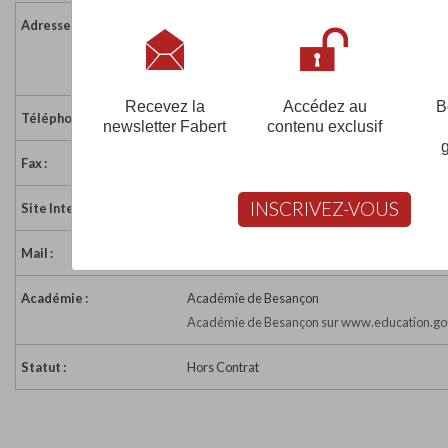
Adresse :
8 Bis r Sebile
39000 LONS LE SAUNIER
France
Recevez la
Accédez au
B
Téléphone :
03 84 24 35 22
newsletter Fabert
contenu exclusif
Fax :
03 84 47 55 69
INSCRIVEZ-VOUS
Site Internet :
http://francas39.com
Mail :
francas39@wanadoo.fr
Académie :
Académie de Besançon
Académie de Besançon sur www.education.gou
Statut :
Hors Contrat