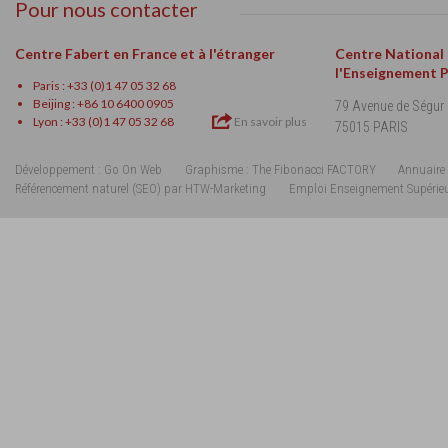
Pour nous contacter
Centre Fabert en France et à l'étranger
Centre National
l'Enseignement 
Paris : +33 (0)1 47 05 32 68
Beijing : +86 10 6400 0905
79 Avenue de Ségur
Lyon : +33 (0)1 47 05 32 68
En savoir plus
75015 PARIS
Développement : Go On Web
Graphisme : The Fibonacci FACTORY
Annuaire 
Référencement naturel (SEO) par HTW-Marketing
Emploi Enseignement Supérie