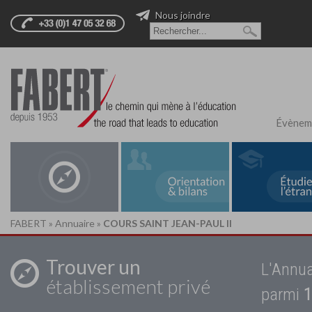
Nous joindre
Évènem
FABERT
»
Annuaire
»
COURS SAINT JEAN-PAUL II
Trouver un
L'Annua
établissement privé
parmi
1