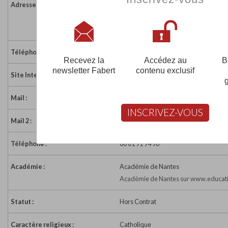
Adresse :
8 La Jorsonnière
44190 ST LUMINE DE CLISSON
France
Téléphone :
02 40 54 77 34
Recevez la
Accédez au
B
newsletter Fabert
contenu exclusif
Site Internet :
http://www.cours-saintjeanpaul2.fr/
Mail :
secretariat@cours-saintjeanpaul2.fr
INSCRIVEZ-VOUS
Mail 2 :
coursjeanpaul2@gmail.com
Téléphone :
06 01 91 94 96
Académie :
Académie de Nantes
Académie de Nantes sur www.educati
Statut :
Hors Contrat
Caractère religieux :
Catholique