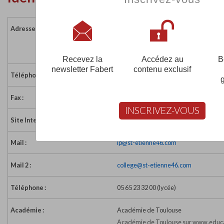
Adresse :
3 place de la Verrerie
46000 CAHORS
France
Recevez la
Accédez au
B
newsletter Fabert
contenu exclusif
Téléphone :
05 65 23 25 25 (école)
Fax :
05 65 23 25 26
INSCRIVEZ-VOUS
Site Internet :
http://www.st-etienne46.com
Mail :
lp@st-etienne46.com
Mail 2 :
college@st-etienne46.com
Téléphone :
05 65 23 32 00 (lycée)
Académie :
Académie de Toulouse
Académie de Toulouse sur www.educa