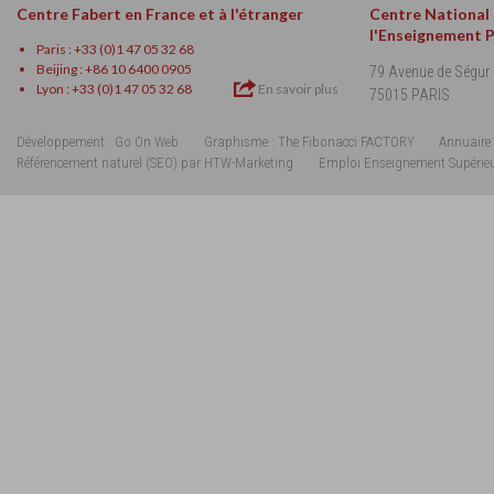
Centre Fabert en France et à l'étranger
Centre National
l'Enseignement 
Paris : +33 (0)1 47 05 32 68
Beijing : +86 10 6400 0905
79 Avenue de Ségur
Lyon : +33 (0)1 47 05 32 68
En savoir plus
75015 PARIS
Développement : Go On Web
Graphisme : The Fibonacci FACTORY
Annuaire 
Référencement naturel (SEO) par HTW-Marketing
Emploi Enseignement Supérie