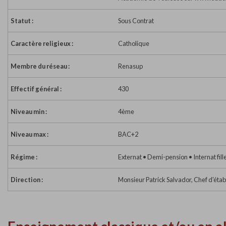
Statut :
Sous Contrat
Caractère religieux :
Catholique
Membre du réseau :
Renasup
Effectif général :
430
Niveau min :
4ème
Niveau max :
BAC+2
Régime :
Externat • Demi-pension • Internat fill
Direction :
Monsieur Patrick Salvador, Chef d'éta