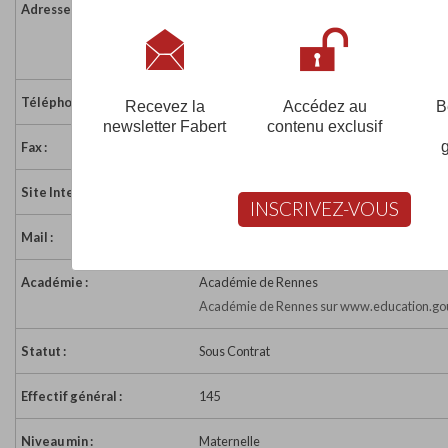
Adresse :
4 place au Bois
56290 PORT LOUIS
France
Téléphone :
02 97 82 41 83
Recevez la
Accédez au
B
newsletter Fabert
contenu exclusif
Fax :
02 97 82 41 83
Site Internet :
http://ecolesainteanneportlouis.fr/
INSCRIVEZ-VOUS
Mail :
eco56.stean.port-louis@enseignement-catho
Académie :
Académie de Rennes
Académie de Rennes sur www.education.gou
Statut :
Sous Contrat
Effectif général :
145
Niveau min :
Maternelle