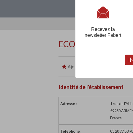
Loguez-vous, créez
Recevez la
newsletter Fabert
ECOLE PRIVEE SAI
I
Ajouter aux favoris
Imp
Identité de l'établissement
Adresse :
1 rue de l'A
59280 ARME
France
Téléphone :
03 20 77 53 7