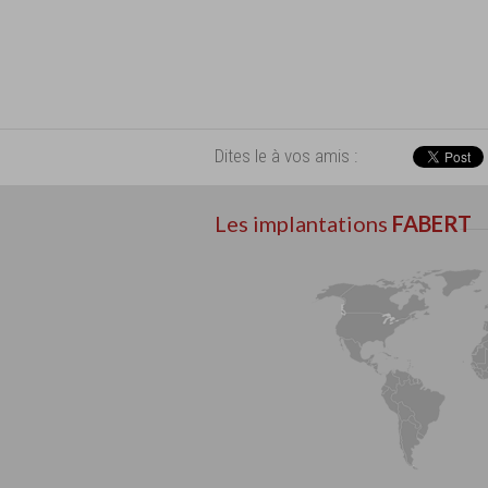
Dites le à vos amis :
Les implantations
FABERT