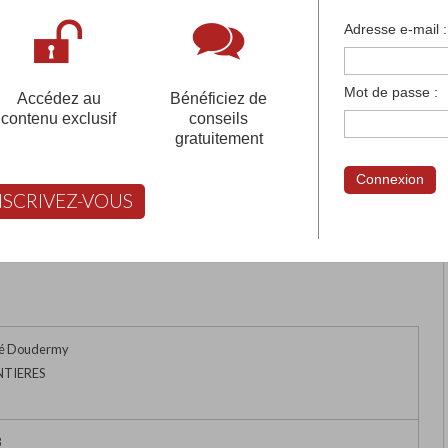
françaises et tous les établissements français à l'
Adresse e-mail :
 votre compte pour être accompagné gratuitement dans votr
Mot de passe :
Accédez au
Bénéficiez de
contenu exclusif
conseils
gratuitement
NT-ROCH
Connexion
NSCRIVEZ-VOUS
rimer
Retour
FABERT vous aide à choisir
bbé Doudermy
NTIERES
8