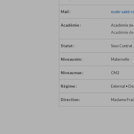
Mail :
ecole-saint-
Académie :
Académie de L
Académie de L
Statut :
Sous Contrat
Niveau min :
Maternelle
Niveau max :
CM2
Régime :
Externat • D
Direction :
Madame Franç