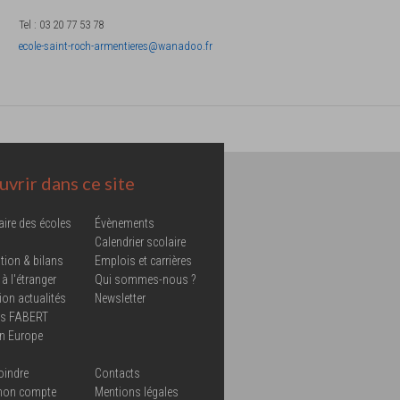
Tel
:
03 20 77 53 78
ecole-saint-roch-armentieres@wanadoo.fr
vrir dans ce site
aire des écoles
Évènements
Calendrier scolaire
tion & bilans
Emplois et carrières
 à l'étranger
Qui sommes-nous ?
ion actualités
Newsletter
ns FABERT
in Europe
oindre
Contacts
mon compte
Mentions légales