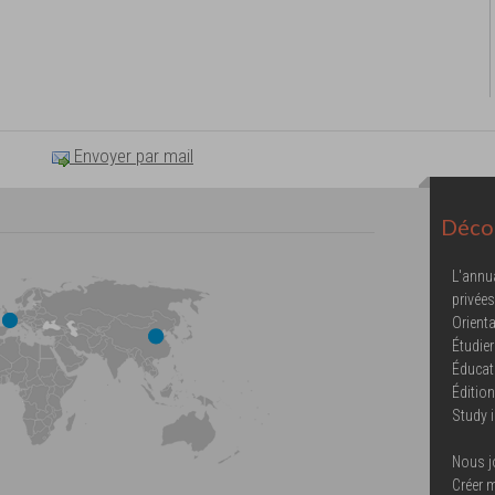
Envoyer par mail
Décou
L'annu
privées
Orienta
Étudier
Éducat
Éditio
Study 
Nous j
Créer 