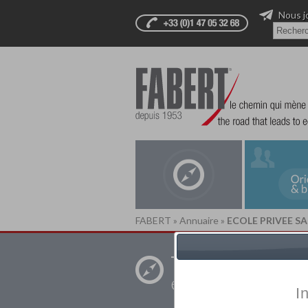
Nous j
FABERT
»
Annuaire
»
ECOLE PRIVEE S
Trouver un
établissement pr
I