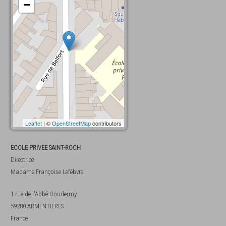
−
Leaflet
| ©
OpenStreetMap
contributors
ECOLE PRIVEE SAINT-ROCH
Directrice
Madame
Françoise Lefèbvre
1 rue de l'Abbé Doudermy
59280
ARMENTIERES
France