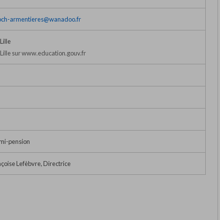
roch-armentieres@wanadoo.fr
ille
ille sur www.education.gouv.fr
emi-pension
oise Lefèbvre, Directrice