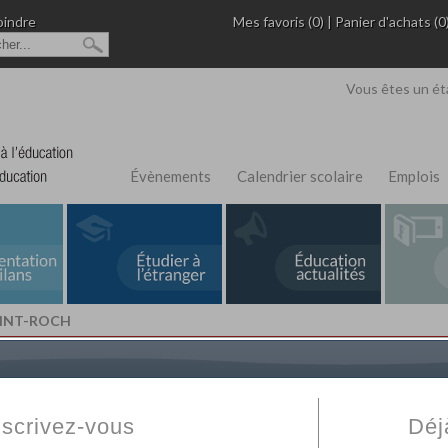
oindre
Mes favoris (0)
|
Panier d'achats (0
Vous êtes un ét
Évènements
Calendrier scolaire
Emplois
AINT-ROCH
L'Annuaire de recherche
Fabert.com
vous permet
ivé
votre établissement privé, du primaire au supérie
nscrivez-vous
Déj
scolaire et des cours à distance. Ce moteur regr