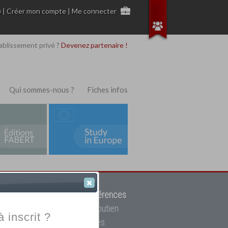
)
|
Créer mon compte
|
Me connecter
ablissement privé ?
Devenez partenaire !
Qui sommes-nous ?
Fiches infos
 de trouver parmi
12908 références
ur, mais aussi des cours de soutien
à inscrit ?
oupe toutes les écoles privées