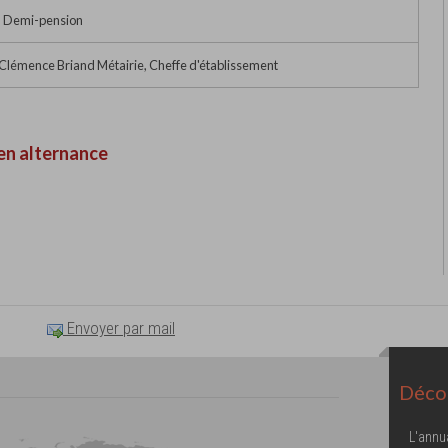
• Demi-pension
émence Briand Métairie, Cheffe d'établissement
en alternance
Envoyer par mail
Décou
L'annu