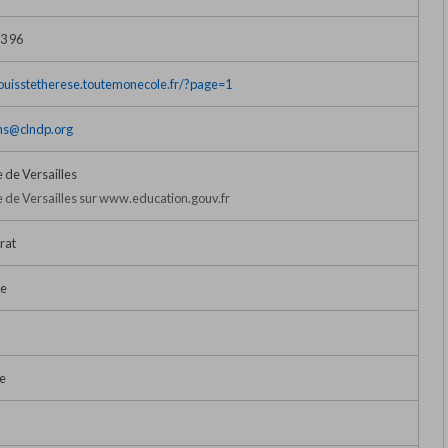
63 96
tlouisstetherese.toutemonecole.fr/?page=1
ons@clndp.org
de Versailles
de Versailles sur www.education.gouv.fr
rat
ue
e