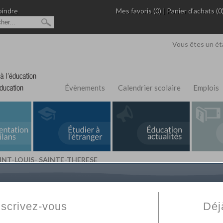
oindre
Mes favoris (0)
|
Panier d'achats (0
Vous êtes un ét
Évènements
Calendrier scolaire
Emplois
INT-LOUIS- SAINTE-THERESE
L'Annuaire de recherche
Fabert.com
vous permet
ivé
votre établissement privé, du primaire au supérie
nscrivez-vous
Déj
scolaire et des cours à distance. Ce moteur regr