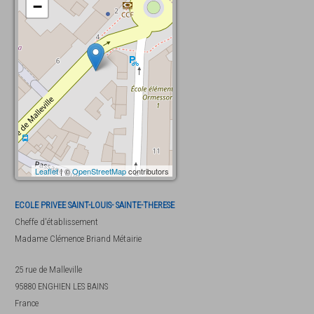
−
Leaflet
| ©
OpenStreetMap
contributors
ECOLE PRIVEE SAINT-LOUIS- SAINTE-THERESE
Cheffe d'établissement
Madame
Clémence Briand Métairie
25 rue de Malleville
95880
ENGHIEN LES BAINS
France