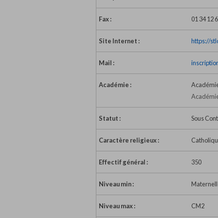
Fax :
01 34 12 
Site Internet :
https://s
Mail :
inscripti
Académie :
Académie 
Académie 
Statut :
Sous Cont
Caractère religieux :
Catholiq
Effectif général :
350
Niveau min :
Maternell
Niveau max :
CM2