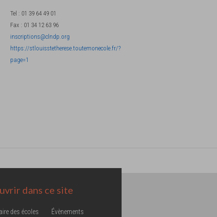
Tel
:
01 39 64 49 01
Fax
:
01 34 12 63 96
inscriptions@clndp.org
https://stlouisstetherese.toutemonecole.fr/?
page=1
vrir dans ce site
aire des écoles
Évènements