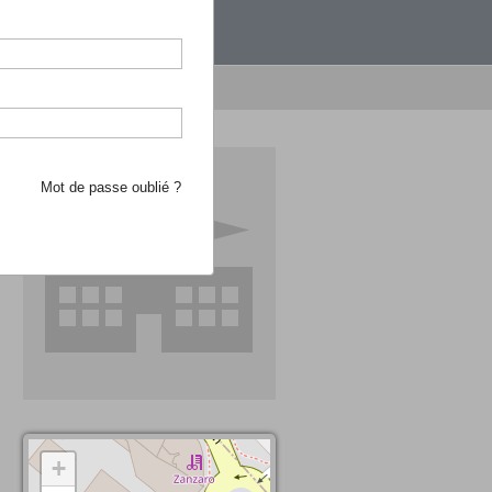
étranger.
e recherche d'école
Mot de passe oublié ?
+