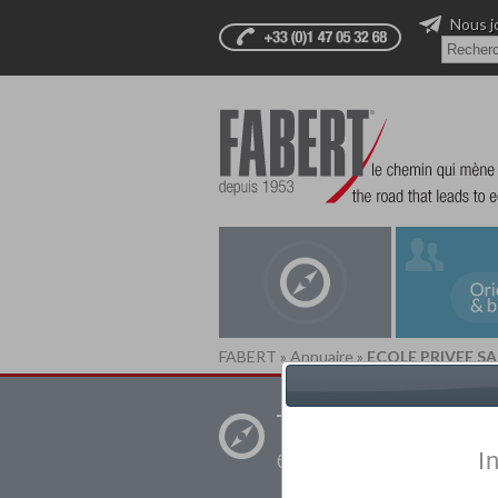
Nous j
FABERT
»
Annuaire
»
ECOLE PRIVEE SA
Trouver un
établissement pr
I