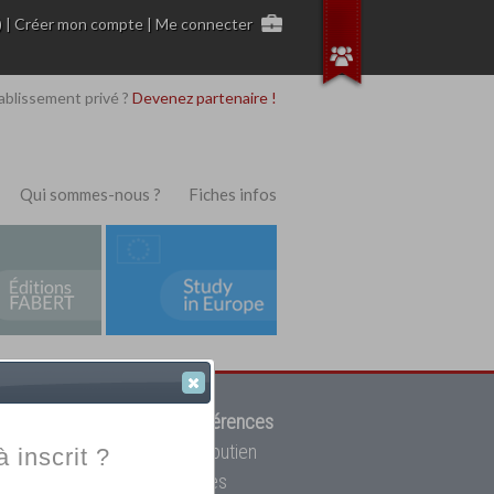
)
|
Créer mon compte
|
Me connecter
ablissement privé ?
Devenez partenaire !
Qui sommes-nous ?
Fiches infos
 de trouver parmi
12908 références
ur, mais aussi des cours de soutien
à inscrit ?
oupe toutes les écoles privées