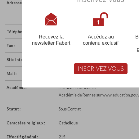
Adresse :
12 rue Bernard Palissy
35000 RENNES
France
Téléphone :
02 99 50 93 79
Recevez la
Accédez au
B
newsletter Fabert
contenu exclusif
Fax :
02 99 51 24 14
Site Internet :
http://apel.ecole.stjoseph.free.fr/ecole/mot_d
INSCRIVEZ-VOUS
Mail :
stjo.rennes@free.fr
Académie :
Académie de Rennes
Académie de Rennes sur www.education.gouv
Statut :
Sous Contrat
Caractère religieux :
Catholique
Effectif général :
215