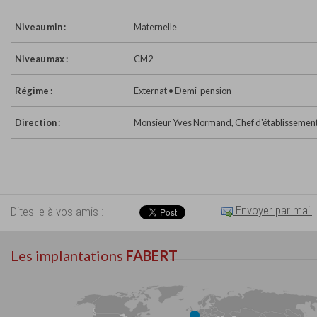
Niveau min :
Maternelle
Niveau max :
CM2
Régime :
Externat • Demi-pension
Direction :
Monsieur Yves Normand, Chef d'établissemen
Envoyer par mail
Dites le à vos amis :
Les implantations
FABERT