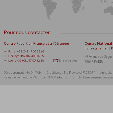
Pour nous contacter
Centre Fabert en France et à l'étranger
Centre National
l'Enseignement 
Paris : +33 (0)1 47 05 32 68
Beijing : +86 10 6400 0905
79 Avenue de Ségur
Lyon : +33 (0)1 47 05 32 68
En savoir plus
75015 PARIS
Développement : Go On Web
Graphisme : The Fibonacci FACTORY
Annuaire 
Référencement naturel (SEO) par HTW-Marketing
Emploi Enseignement Supérie