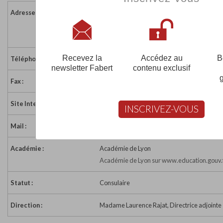
Adresse :
28 rue des Mouliniers - BP 60098
42010 ST ETIENNE CEDEX 2
France
Recevez la
Accédez au
B
Téléphone :
04 77 59 31 80
newsletter Fabert
contenu exclusif
Fax :
04 77 59 31 99
Site Internet :
http://www.cfa-mouliniers.com
INSCRIVEZ-VOUS
Mail :
cfa.mouliniers@wanadoo.fr
Académie :
Académie de Lyon
Académie de Lyon sur www.education.gouv.
Statut :
Consulaire
Direction :
Madame Laurence Rajat, Directrice adjointe