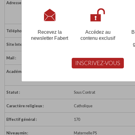
Adresse :
17 rue de la Cathédrale
58000 NEVERS
France
Téléphone :
03 86 61 44 65
Recevez la
Accédez au
B
newsletter Fabert
contenu exclusif
Site Internet :
http://www.ecolesaintejulittenevers.
Mail :
ecole.sainte.julitte@orange.fr
INSCRIVEZ-VOUS
Académie :
Académie de Dijon
Académie de Dijon sur www.educati
Statut :
Sous Contrat
Caractère religieux :
Catholique
Effectif général :
170
Niveau min :
Maternelle PS