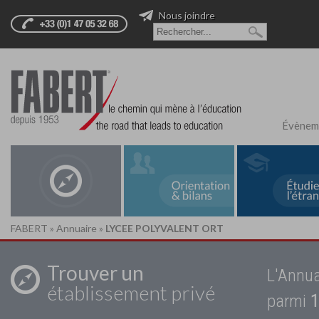
Nous joindre
Évènem
FABERT
»
Annuaire
»
LYCEE POLYVALENT ORT
Trouver un
L'Annua
établissement privé
parmi
1