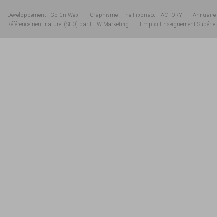
Développement : Go On Web
Graphisme : The Fibonacci FACTORY
Annuaire 
Référencement naturel (SEO) par HTW-Marketing
Emploi Enseignement Supérie