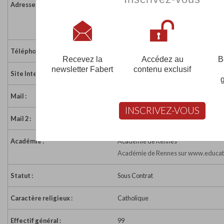
Adresse :
1 Place Ernest Laurent
22300 LANNION BRELEVENNEZ
France
Téléphone :
02 96 48 45 21
Recevez la
Accédez au
B
newsletter Fabert
contenu exclusif
Site Internet :
http://sacrecoeur.lannion.free.fr
Mail :
eco22.sc.brelevenez@eco.ecbretagne
INSCRIVEZ-VOUS
Mail 2 :
brelevenez22.ecole@wanadoo.fr
Académie :
Académie de Rennes
Académie de Rennes sur www.educati
Statut :
Sous Contrat
Caractère religieux :
Catholique
Effectif général :
99