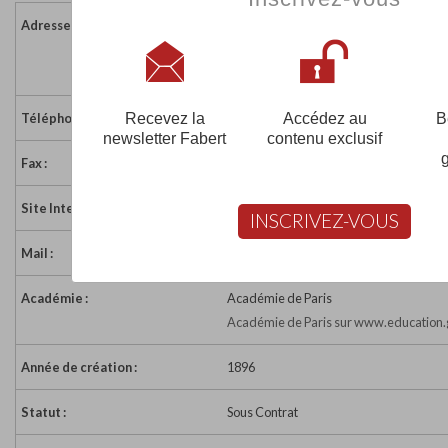
Adresse :
7 rue Jean Cottin
75018 PARIS
France
Recevez la
Accédez au
B
Téléphone :
01 46 07 37 21
newsletter Fabert
contenu exclusif
Fax :
01 40 35 72 85
Site Internet :
http://www.ecole-sacrecoeur.fr
INSCRIVEZ-VOUS
Mail :
ecolescoeur18@free.fr
Académie :
Académie de Paris
Académie de Paris sur www.education.
Année de création :
1896
Statut :
Sous Contrat