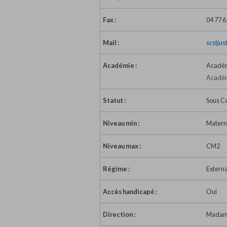
Fax :
04 77 6
Mail :
scstju
Académie :
Académ
Académ
Statut :
Sous C
Niveau min :
Matern
Niveau max :
CM2
Régime :
Extern
Accès handicapé :
Oui
Direction :
Madame