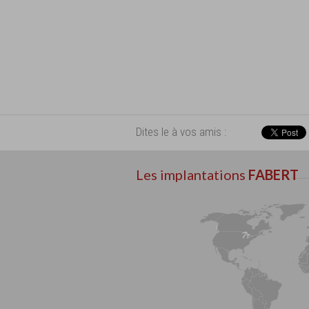
Dites le à vos amis :
Les implantations
FABERT