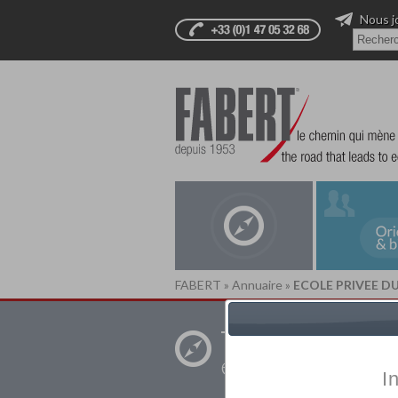
Nous j
FABERT
»
Annuaire
»
ECOLE PRIVEE D
Trouver un
établissement pr
I