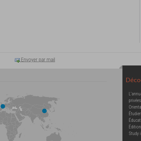
Envoyer par mail
Décou
L'annu
privées
Orienta
Étudier
Éducat
Éditio
Study 