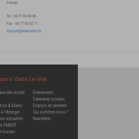
France
Tel
:
04 77 65 00 06
Fax
:
04 77 65 02 11
scstjust@wanadoo.fr
vrir dans ce site
aire des écoles
Évènements
Calendrier scolaire
tion & bilans
Emplois et carrières
 à l'étranger
Qui sommes-nous ?
ion actualités
Newsletter
ns FABERT
in Europe