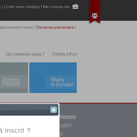
)
|
Créer mon compte
|
Me connecter
ablissement privé ?
Devenez partenaire !
Qui sommes-nous ?
Fiches infos
 de trouver parmi
12908 références
ur, mais aussi des cours de soutien
à inscrit ?
oupe toutes les écoles privées