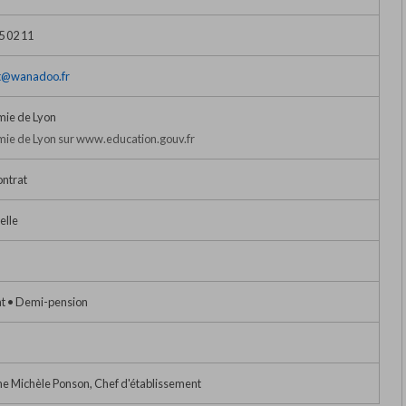
5 02 11
st@wanadoo.fr
ie de Lyon
ie de Lyon sur www.education.gouv.fr
ontrat
elle
at • Demi-pension
 Michèle Ponson, Chef d'établissement