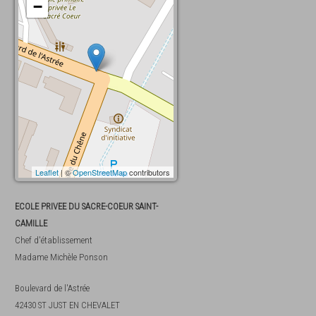
−
Leaflet
| ©
OpenStreetMap
contributors
ECOLE PRIVEE DU SACRE-COEUR SAINT-
CAMILLE
Chef d'établissement
Madame
Michèle Ponson
Boulevard de l'Astrée
42430
ST JUST EN CHEVALET