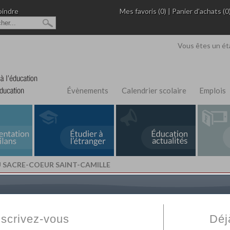
oindre
Mes favoris (0)
|
Panier d'achats (0
Vous êtes un ét
Évènements
Calendrier scolaire
Emplois
U SACRE-COEUR SAINT-CAMILLE
L'Annuaire de recherche
Fabert.com
vous permet
ivé
votre établissement privé, du primaire au supérie
nscrivez-vous
Déj
scolaire et des cours à distance. Ce moteur regr