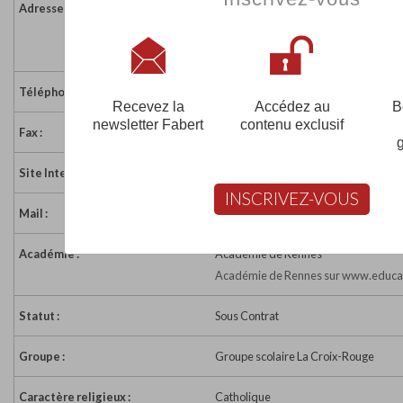
Adresse :
40 rue de Kermaria
29200 BREST
France
Téléphone :
02 98 03 01 62
Recevez la
Accédez au
B
newsletter Fabert
contenu exclusif
Fax :
02 98 03 65 75
Site Internet :
http://www.ecole-croix-rouge.com
INSCRIVEZ-VOUS
Mail :
kermaria@lacroixrouge-brest.fr
Académie :
Académie de Rennes
Académie de Rennes sur www.educat
Statut :
Sous Contrat
Groupe :
Groupe scolaire La Croix-Rouge
Caractère religieux :
Catholique