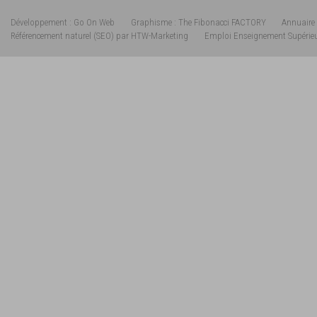
Développement : Go On Web
Graphisme : The Fibonacci FACTORY
Annuaire 
Référencement naturel (SEO) par HTW-Marketing
Emploi Enseignement Supérie