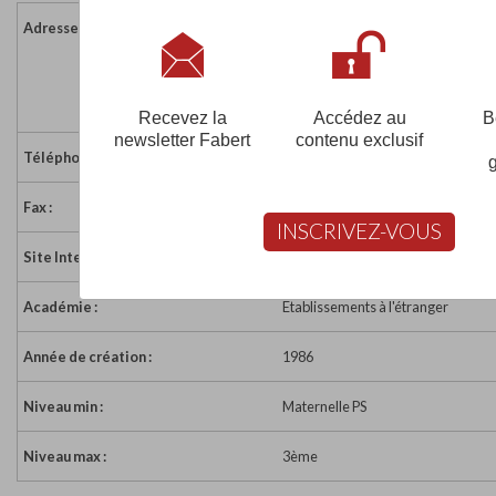
Adresse :
S/C Ambassade de France
Route de Thadeua - BP 2526
VIENTIANE
Lao, République Démocratique Pop
Recevez la
Accédez au
B
newsletter Fabert
contenu exclusif
Téléphone :
(856) 21 31 29 68
Fax :
(856) 21 31 29 67
INSCRIVEZ-VOUS
Site Internet :
http://www.ecolehoffet.org
Académie :
Etablissements à l'étranger
Année de création :
1986
Niveau min :
Maternelle PS
Niveau max :
3ème