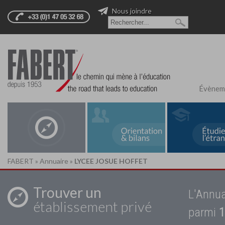
Nous joindre
Évènem
FABERT
»
Annuaire
»
LYCEE JOSUE HOFFET
Trouver un
L'Annua
établissement privé
parmi
1