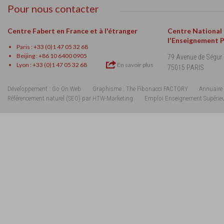
Pour nous contacter
Centre Fabert en France et à l'étranger
Centre National
l'Enseignement 
Paris : +33 (0)1 47 05 32 68
Beijing : +86 10 6400 0905
79 Avenue de Ségur
Lyon : +33 (0)1 47 05 32 68
En savoir plus
75015 PARIS
Développement : Go On Web
Graphisme : The Fibonacci FACTORY
Annuaire 
Référencement naturel (SEO) par HTW-Marketing
Emploi Enseignement Supérie