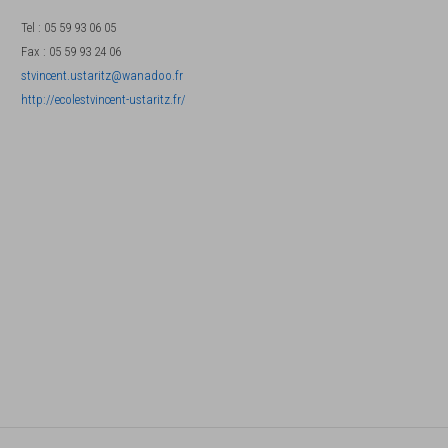
Tel
:
05 59 93 06 05
Fax
:
05 59 93 24 06
stvincent.ustaritz@wanadoo.fr
http://ecolestvincent-ustaritz.fr/