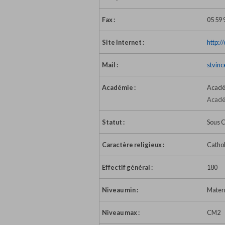
Fax :
05 59 
Site Internet :
http:/
Mail :
stvinc
Académie :
Acadé
Acadé
Statut :
Sous C
Caractère religieux :
Catho
Effectif général :
180
Niveau min :
Matern
Niveau max :
CM2