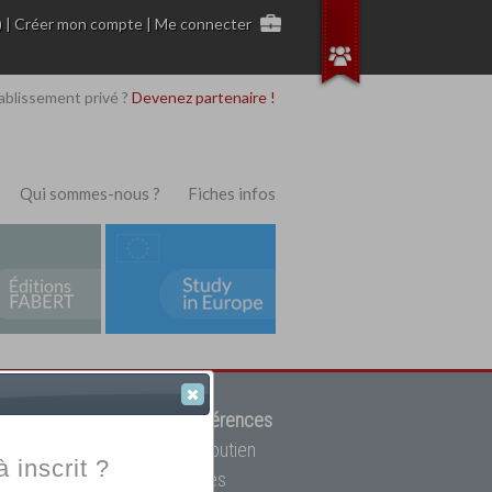
)
|
Créer mon compte
|
Me connecter
ablissement privé ?
Devenez partenaire !
Qui sommes-nous ?
Fiches infos
 de trouver parmi
12908 références
ur, mais aussi des cours de soutien
à inscrit ?
oupe toutes les écoles privées