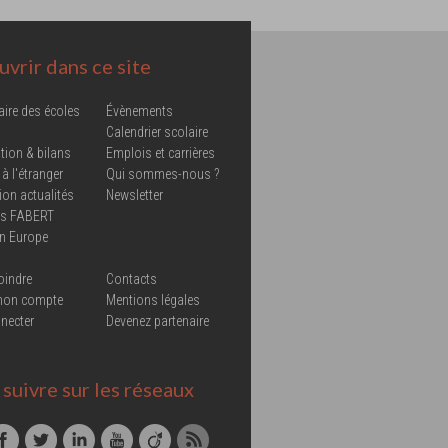
vrir dans ce site
aire des écoles
Évènements
Calendrier scolaire
tion & bilans
Emplois et carrières
 à l'étranger
Qui sommes-nous ?
ion actualités
Newsletter
ns FABERT
in Europe
oindre
Contacts
mon compte
Mentions légales
necter
Devenez partenaire
suivre sur les réseaux