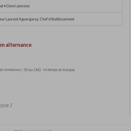
at • Demi-pension
ur Laurent Aguergaray, Chef d'établissement
en alternance
sse en immersion / GS au CM2 : mi-temps en basque
 cycle 2