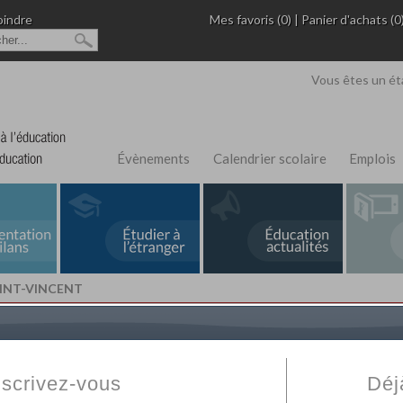
oindre
Mes favoris (0)
|
Panier d'achats (0
Vous êtes un ét
Évènements
Calendrier scolaire
Emplois
AINT-VINCENT
L'Annuaire de recherche
Fabert.com
vous permet
ivé
votre établissement privé, du primaire au supérie
nscrivez-vous
Déj
scolaire et des cours à distance. Ce moteur regr