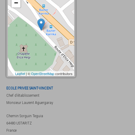
−
Leaflet
| ©
OpenStreetMap
contributors
ECOLE PRIVEE SAINT-VINCENT
Chef d'établissement
Monsieur
Laurent Aguergaray
Chemin Sorguin Teguia
64480
USTARITZ
France