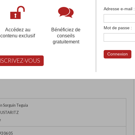
françaises et tous les établissements français à l'
Adresse e-mail :
 votre compte pour être accompagné gratuitement dans votr
Mot de passe :
Accédez au
Bénéficiez de
contenu exclusif
conseils
gratuitement
NT-VINCENT
Connexion
NSCRIVEZ-VOUS
rimer
Retour
FABERT vous aide à choisir
n Sorguin Teguia
 USTARITZ
e
93 06 05