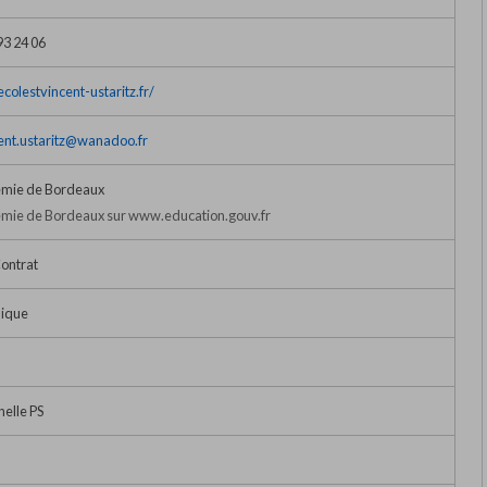
93 24 06
/ecolestvincent-ustaritz.fr/
ent.ustaritz@wanadoo.fr
mie de Bordeaux
mie de Bordeaux sur www.education.gouv.fr
ontrat
lique
elle PS