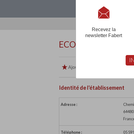
Loguez-vous, créez
Recevez la
newsletter Fabert
ECOLE PRIVEE SAI
I
Ajouter aux favoris
Imp
Identité de l'établissement
Adresse :
Chemi
64480
Franc
Téléphone :
05 59 