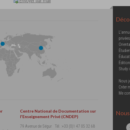
Envoyer par mail
Décou
L'annu
privées
Orienta
Étudier
Éducat
Éditio
Study 
Nous j
Créer 
Me con
er
Centre National de Documentation sur
Nous 
l'Enseignement Privé (CNDEP)
79 Avenue de Ségur
Tél. :+33 (0)1 47 05 32 68