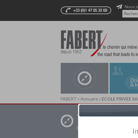
Nous j
FABERT
»
Annuaire
»
ECOLE PRIVEE S
Trouver un
établissement pr
I