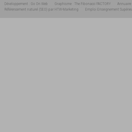
Développement : Go On Web
Graphisme : The Fibonacci FACTORY
Annuaire 
Référencement naturel (SEO) par HTW-Marketing
Emploi Enseignement Supérie