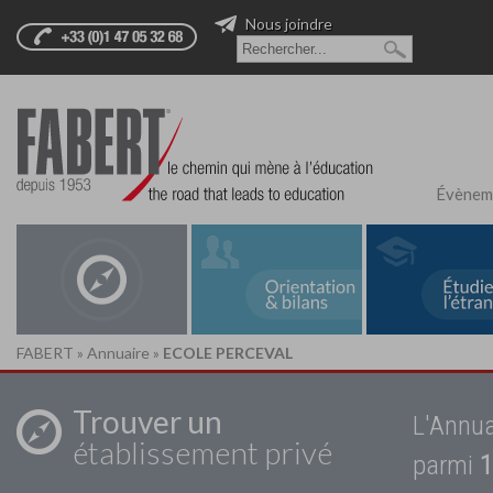
Nous joindre
Évènem
FABERT
»
Annuaire
»
ECOLE PERCEVAL
Trouver un
L'Annua
établissement privé
parmi
1