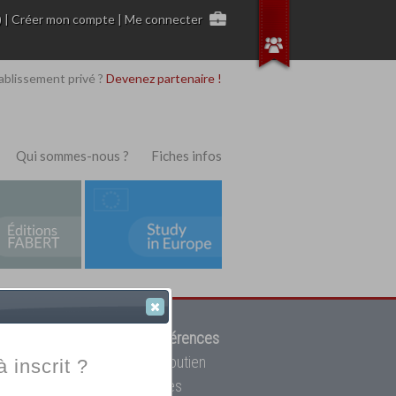
)
|
Créer mon compte
|
Me connecter
ablissement privé ?
Devenez partenaire !
Qui sommes-nous ?
Fiches infos
 de trouver parmi
12908 références
ur, mais aussi des cours de soutien
à inscrit ?
oupe toutes les écoles privées