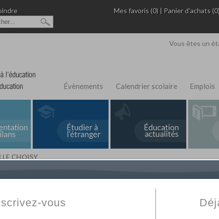
oindre
Mes favoris (0)
|
Panier d'achats (0
Vous êtes un ét
Évènements
Calendrier scolaire
Emplois
LLE CHOISY
L'Annuaire de recherche
Fabert.com
vous permet
ivé
votre établissement privé, du primaire au supérie
nscrivez-vous
Déj
scolaire et des cours à distance. Ce moteur regr