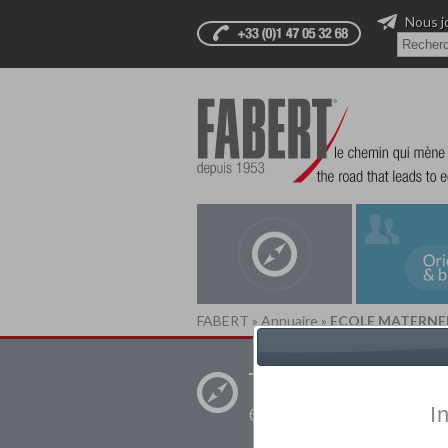
Nous j
FABERT
»
Annuaire
»
ECOLE MATERNE
Trouver un
établissement pr
I