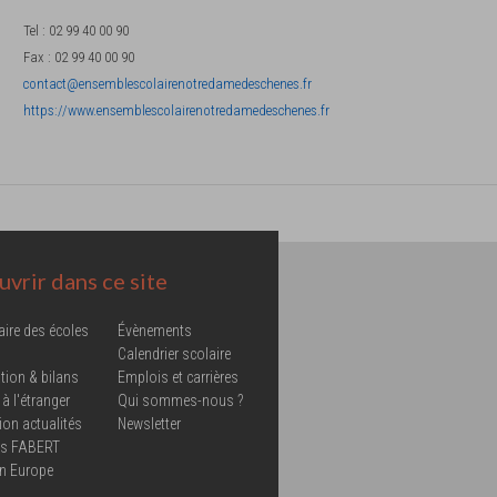
Tel
:
02 99 40 00 90
Fax
:
02 99 40 00 90
contact@ensemblescolairenotredamedeschenes.fr
https://www.ensemblescolairenotredamedeschenes.fr
vrir dans ce site
aire des écoles
Évènements
Calendrier scolaire
tion & bilans
Emplois et carrières
 à l'étranger
Qui sommes-nous ?
ion actualités
Newsletter
ns FABERT
in Europe