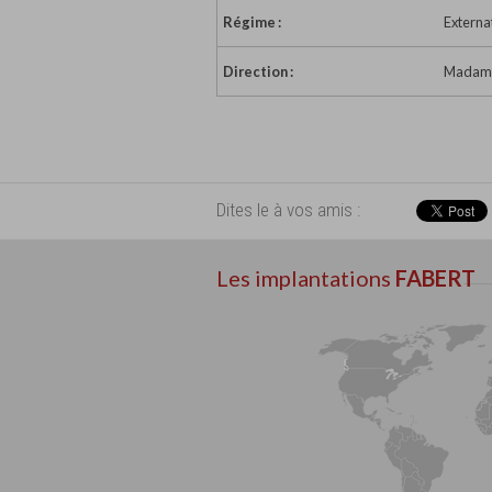
Régime :
Externa
Direction :
Madame 
Dites le à vos amis :
Les implantations
FABERT