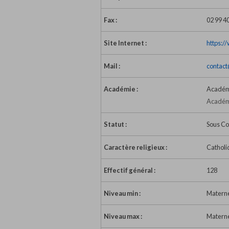
Fax :
02 99 4
Site Internet :
https:/
Mail :
contac
Académie :
Académ
Académi
Statut :
Sous Co
Caractère religieux :
Catholi
Effectif général :
128
Niveau min :
Materne
Niveau max :
Materne