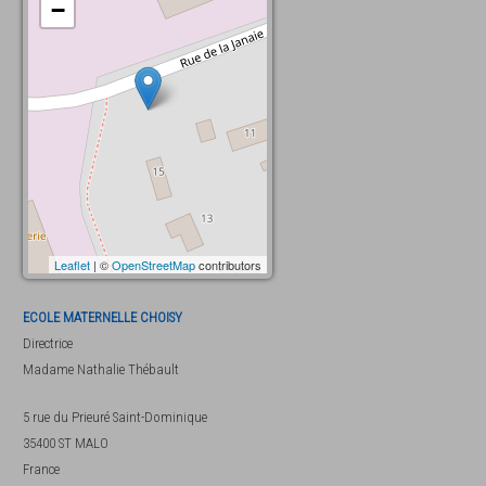
−
Leaflet
| ©
OpenStreetMap
contributors
ECOLE MATERNELLE CHOISY
Directrice
Madame
Nathalie Thébault
5 rue du Prieuré Saint-Dominique
35400
ST MALO
France