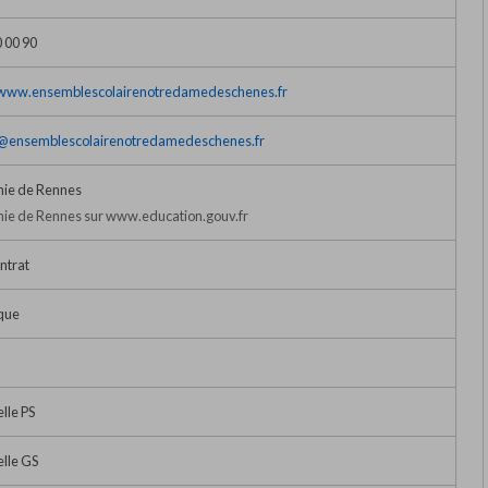
0 00 90
/www.ensemblescolairenotredamedeschenes.fr
t@ensemblescolairenotredamedeschenes.fr
ie de Rennes
e de Rennes sur www.education.gouv.fr
ntrat
que
lle PS
lle GS