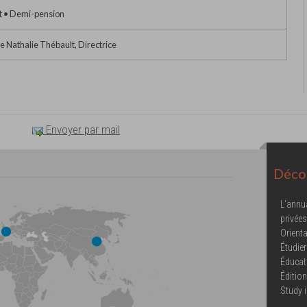
t • Demi-pension
Nathalie Thébault, Directrice
Envoyer par mail
Décou
L'annu
privées
Orienta
Étudier
Éducat
Éditio
Study 