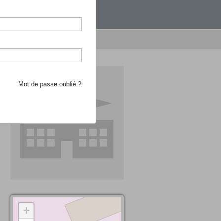
étranger.
e recherche d'école
Mot de passe oublié ?
+