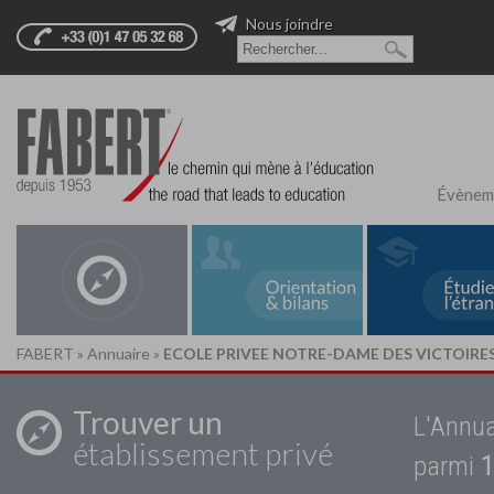
Nous joindre
Évènem
FABERT
»
Annuaire
»
ECOLE PRIVEE NOTRE-DAME DES VICTOIRE
Trouver un
L'Annua
établissement privé
parmi
1