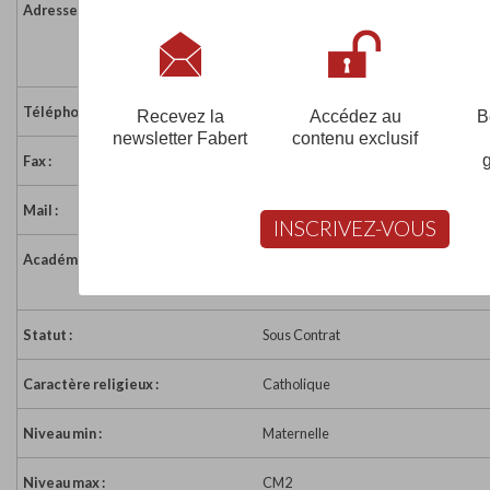
Adresse :
1 rue des Victoires
72480 ST SYMPHORIEN
France
Téléphone :
02 43 20 72 65
Recevez la
Accédez au
B
newsletter Fabert
contenu exclusif
Fax :
02 43 20 72 65
Mail :
ec-nd-des-victoires@wanadoo.fr
INSCRIVEZ-VOUS
Académie :
Académie de Nantes
Académie de Nantes sur www.educat
Statut :
Sous Contrat
Caractère religieux :
Catholique
Niveau min :
Maternelle
Niveau max :
CM2