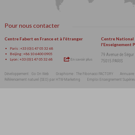
Pour nous contacter
Centre Fabert en France et à l'étranger
Centre National
l'Enseignement 
Paris : +33 (0)1 47 05 32 68
Beijing : +86 10 6400 0905
79 Avenue de Ségur
Lyon : +33 (0)1 47 05 32 68
En savoir plus
75015 PARIS
Développement : Go On Web
Graphisme : The Fibonacci FACTORY
Annuaire 
Référencement naturel (SEO) par HTW-Marketing
Emploi Enseignement Supérie