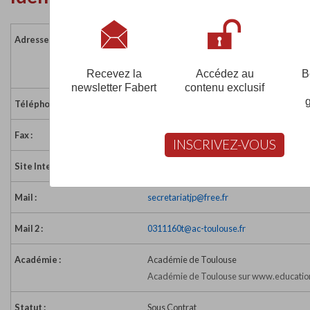
Adresse :
1 bis rue de l'Eglise
31770 COLOMIERS
France
Recevez la
Accédez au
B
newsletter Fabert
contenu exclusif
Téléphone :
05 61 78 01 31
Fax :
05 61 78 46 49
INSCRIVEZ-VOUS
Site Internet :
http://stetherese.colomiers.free.fr/
Mail :
secretariatjp@free.fr
Mail 2 :
0311160t@ac-toulouse.fr
Académie :
Académie de Toulouse
Académie de Toulouse sur www.education
Statut :
Sous Contrat