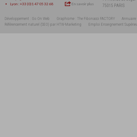
Lyon : +33 (0)1 47 05 32 68
En savoir plus
75015 PARIS
Développement : Go On Web
Graphisme : The Fibonacci FACTORY
Annuaire 
Référencement naturel (SEO) par HTW-Marketing
Emploi Enseignement Supérie