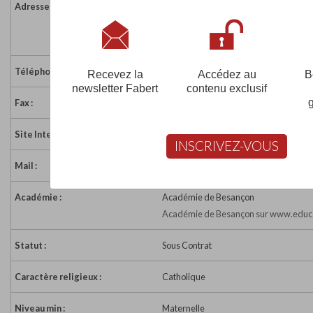
Adresse :
2 rue de Luxeuil
70220 FOUGEROLLES
France
Téléphone :
03 84 49 13 33
Recevez la
Accédez au
B
newsletter Fabert
contenu exclusif
Fax :
03 84 49 18 73
Site Internet :
http://www.stjoseph-fougerolles.fr/
INSCRIVEZ-VOUS
Mail :
stjo-fougerolles@orange.fr
Académie :
Académie de Besançon
Académie de Besançon sur www.educa
Statut :
Sous Contrat
Caractère religieux :
Catholique
Niveau min :
Maternelle