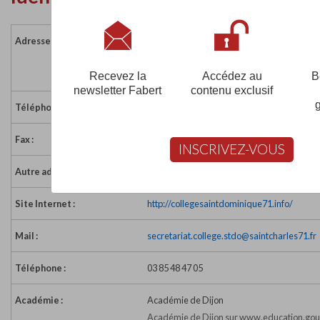
Adresse :
20 avenue de Paris
71100 CHALON SUR SAONE
France
Recevez la
Accédez au
B
newsletter Fabert
contenu exclusif
Téléphone :
03 85 42 41 21
Fax :
03 85 42 41 19
INSCRIVEZ-VOUS
Autre adresse :
Maternelle :
Site Internet :
http://collegesaintdominique71.info/
Mail :
secretariat.college.stdo@saintcharles71.fr
Téléphone :
03 85 48 47 05
Académie :
Académie de Dijon
Académie de Dijon sur www.education.gouv