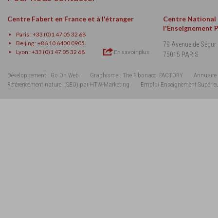
Centre Fabert en France et à l'étranger
Centre National
l'Enseignement 
Paris : +33 (0)1 47 05 32 68
Beijing : +86 10 6400 0905
79 Avenue de Ségur
Lyon : +33 (0)1 47 05 32 68
En savoir plus
75015 PARIS
Développement : Go On Web
Graphisme : The Fibonacci FACTORY
Annuaire 
Référencement naturel (SEO) par HTW-Marketing
Emploi Enseignement Supérie