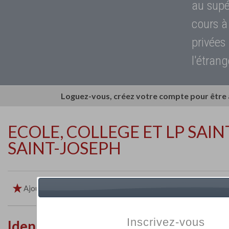
au supé
cours à
privées
l'étrang
Loguez-vous, créez votre compte pour être
ECOLE, COLLEGE ET LP SAI
SAINT-JOSEPH
Ajouter aux favoris
Imprimer
Retour
Inscrivez-vous
Identité de l'établissement