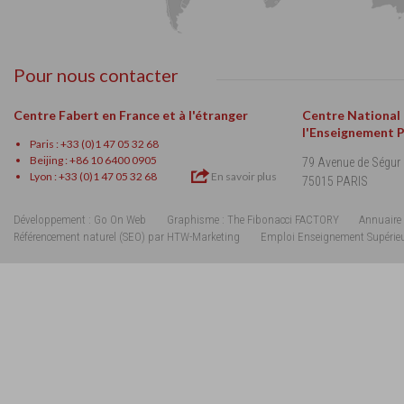
Pour nous contacter
Centre Fabert en France et à l'étranger
Centre National
l'Enseignement 
Paris : +33 (0)1 47 05 32 68
Beijing : +86 10 6400 0905
79 Avenue de Ségur
Lyon : +33 (0)1 47 05 32 68
En savoir plus
75015 PARIS
Développement : Go On Web
Graphisme : The Fibonacci FACTORY
Annuaire 
Référencement naturel (SEO) par HTW-Marketing
Emploi Enseignement Supérie