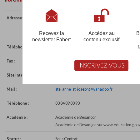
Adresse :
1 rue de la Tannerie - BP 39 / BP 54
70200 LURE
France
Recevez la
Accédez au
B
newsletter Fabert
contenu exclusif
Téléphone :
03 84 89 00 80
Fax :
03 84 89 00 88
INSCRIVEZ-VOUS
Site Internet :
https://www.steanne-stjoseph.org
Mail :
ste-anne-st-joseph@wanadoo.fr
Téléphone :
03 84 89 00 90
Académie :
Académie de Besançon
Académie de Besançon sur www.education.gouv
Statut :
Sous Contrat