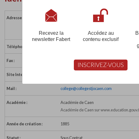
Adresse :
30 rue des Rosiers
14000 CAEN
France
Recevez la
Accédez au
B
newsletter Fabert
contenu exclusif
Téléphone :
02 31 86 13 76
Fax :
02 31 28 29 73
INSCRIVEZ-VOUS
Site Internet :
http://www.collegestjocaen.com/
Mail :
college@collegestjocaen.com
Académie :
Académie de Caen
Académie de Caen sur www.education.gouv.
Année de création :
1885
Statut :
Sous Contrat