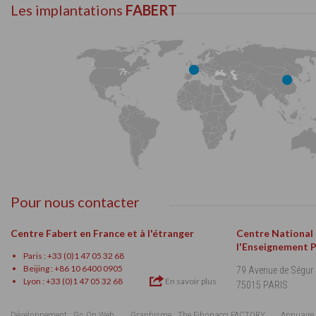
Les implantations
FABERT
Pour nous contacter
Centre Fabert en France et à l'étranger
Centre National
l'Enseignement 
Paris : +33 (0)1 47 05 32 68
Beijing : +86 10 6400 0905
79 Avenue de Ségur
Lyon : +33 (0)1 47 05 32 68
En savoir plus
75015 PARIS
Développement : Go On Web
Graphisme : The Fibonacci FACTORY
Annuaire 