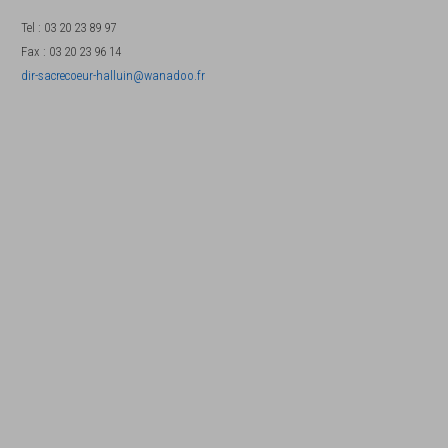
Tel
:
03 20 23 89 97
Fax
:
03 20 23 96 14
dir-sacrecoeur-halluin@wanadoo.fr