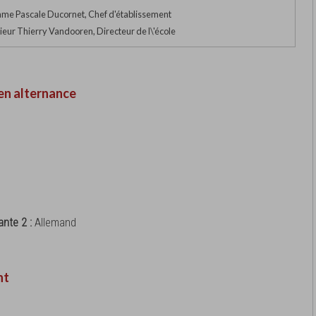
e Pascale Ducornet, Chef d'établissement
eur Thierry Vandooren, Directeur de l\'école
en alternance
ante 2 :
Allemand
nt