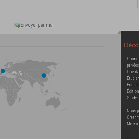
Envoyer par mail
Décou
L'annu
privées
Orienta
Étudier
Éducat
Éditio
Study 
Nous j
Créer 
Me con