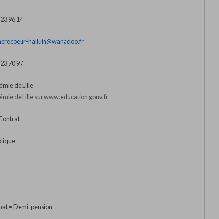
 23 96 14
acrecoeur-halluin@wanadoo.fr
 23 70 97
mie de Lille
mie de Lille sur www.education.gouv.fr
Contrat
lique
e
nat • Demi-pension