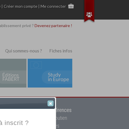
)
|
Créer mon compte
|
Me connecter
ablissement privé ?
Devenez partenaire !
Qui sommes-nous ?
Fiches infos
 de trouver parmi
12908 références
ur, mais aussi des cours de soutien
à inscrit ?
oupe toutes les écoles privées