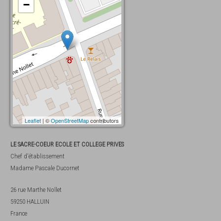
−
Leaflet
| ©
OpenStreetMap
contributors
LE SACRE-COEUR ECOLE ET COLLEGE PRIVES
Chef d'établissement
Madame
Pascale Ducornet
26 rue Marthe Nollet
59250
HALLUIN
France