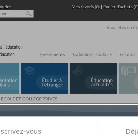
oindre
Mes favoris (0)
|
Panier d'achats (0
Vous êtes un ét
Évènements
Calendrier scolaire
Emplois
 ECOLE ET COLLEGE PRIVES
L'Annuaire de recherche
Fabert.com
vous permet
ivé
votre établissement privé, du primaire au supérie
nscrivez-vous
Déj
scolaire et des cours à distance. Ce moteur regr