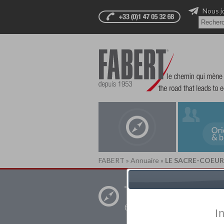
Nous j
FABERT
»
Annuaire
»
LE SACRE-COEUR
Trouver un
établissement pr
I