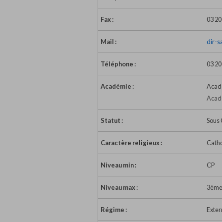
Fax :
03 20
Mail :
dir-s
Téléphone :
03 20
Académie :
Acadé
Acadé
Statut :
Sous 
Caractère religieux :
Catho
Niveau min :
CP
Niveau max :
3èm
Régime :
Exter