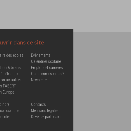
vrir dans ce site
aire des écoles
Évènements
Calendrier scolaire
tion & bilans
Emplois et carrières
 à l'étranger
Qui sommes-nous ?
ion actualités
Newsletter
ns FABERT
in Europe
oindre
Contacts
mon compte
Mentions légales
necter
Devenez partenaire