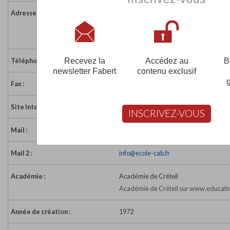
Adresse :
48 boulevard Orloff
77300 FONTAINEBLEAU
France
Recevez la
Accédez au
B
Téléphone :
01 64 22 13 40
newsletter Fabert
contenu exclusif
Fax :
09 56 44 03 95
Site Internet :
http://www.ecole-cab.com
INSCRIVEZ-VOUS
Mail :
c.a.b.77@free.fr
Mail 2 :
info@ecole-cab.fr
Académie :
Académie de Créteil
Académie de Créteil sur www.educatio
Année de création :
1972