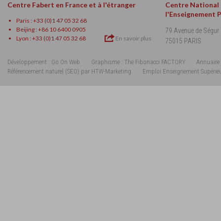
Centre Fabert en France et à l'étranger
Centre National
l'Enseignement 
Paris : +33 (0)1 47 05 32 68
Beijing : +86 10 6400 0905
79 Avenue de Ségur
Lyon : +33 (0)1 47 05 32 68
En savoir plus
75015 PARIS
Développement : Go On Web
Graphisme : The Fibonacci FACTORY
Annuaire 
Référencement naturel (SEO) par HTW-Marketing
Emploi Enseignement Supérie