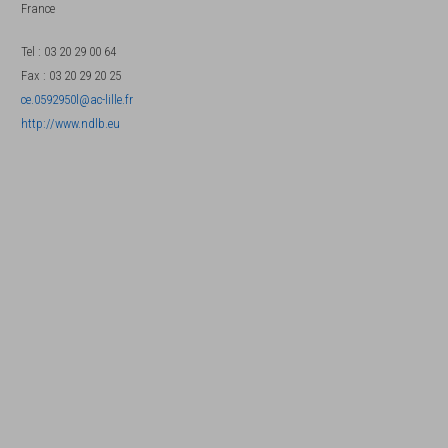
France
Tel
:
03 20 29 00 64
Fax
:
03 20 29 20 25
ce.0592950l@ac-lille.fr
http://www.ndlb.eu