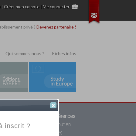
)
|
Créer mon compte
|
Me connecter
ablissement privé ?
Devenez partenaire !
Qui sommes-nous ?
Fiches infos
 de trouver parmi
12908 références
ur, mais aussi des cours de soutien
à inscrit ?
oupe toutes les écoles privées