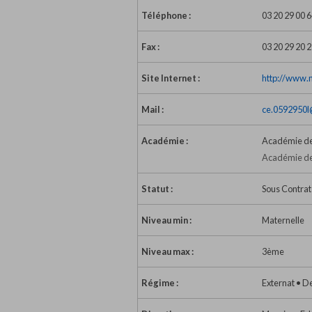
Téléphone :
03 20 29 00 
Fax :
03 20 29 20 
Site Internet :
http://www.
Mail :
ce.0592950l@
Académie :
Académie de 
Académie de 
Statut :
Sous Contrat
Niveau min :
Maternelle
Niveau max :
3ème
Régime :
Externat • D