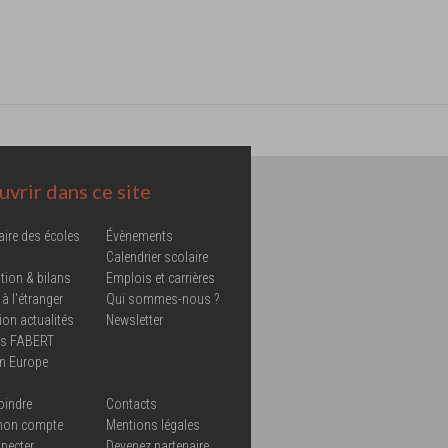
vrir dans ce site
aire des écoles
Évènements
Calendrier scolaire
tion & bilans
Emplois et carrières
 à l'étranger
Qui sommes-nous ?
ion actualités
Newsletter
ns FABERT
in Europe
oindre
Contacts
mon compte
Mentions légales
necter
Devenez partenaire