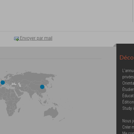
Envoyer par mail
Décou
L'annu
privées
Orienta
Étudier
Éducat
Éditio
Study 
Nous j
Créer 
Me con