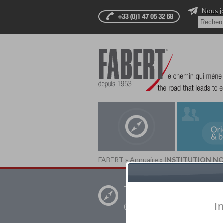
Nous j
FABERT
»
Annuaire
»
INSTITUTION NO
Trouver un
établissement pr
I