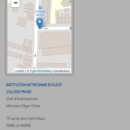
−
Leaflet
| ©
OpenStreetMap
contributors
INSTITUTION NOTRE-DAME ECOLE ET
COLLEGE PRIVES
Chef d'établissement
Monsieur
Edgar Chyra
79 rue du Bois Saint-Maur
59480
LA BASSEE