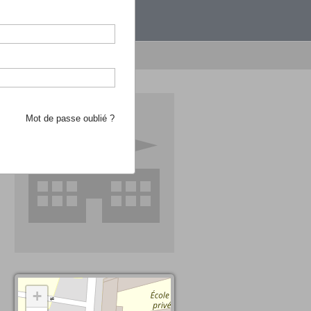
étranger.
e recherche d'école
Mot de passe oublié ?
+