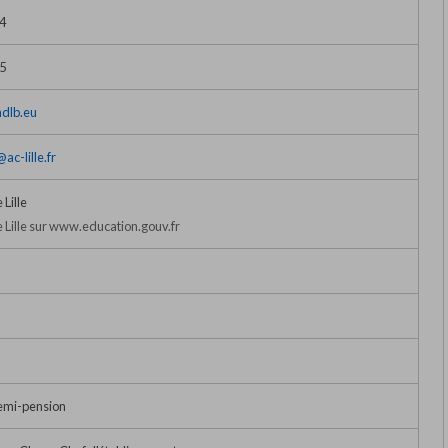
64
25
ndlb.eu
ac-lille.fr
Lille
Lille sur www.education.gouv.fr
emi-pension