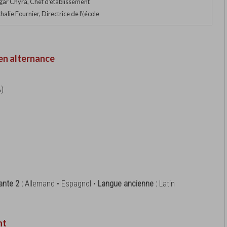
ar Chyra, Chef d'établissement
lie Fournier, Directrice de l\'école
en alternance
A)
ante 2 :
Allemand • Espagnol •
Langue ancienne :
Latin
nt