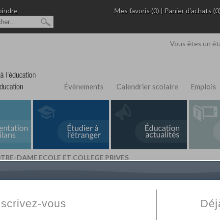
oindre
Mes favoris (0)
|
Panier d'achats (0
Vous êtes un ét
Évènements
Calendrier scolaire
Emplois
TRE-DAME ECOLE ET COLLEGE PRIVES
L'Annuaire de recherche
Fabert.com
vous permet
ivé
votre établissement privé, du primaire au supérie
nscrivez-vous
Déj
scolaire et des cours à distance. Ce moteur regr