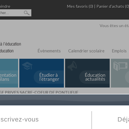
oindre
Mes favoris (0)
|
Panier d'achats (0
Vous êtes un ét
Évènements
Calendrier scolaire
Emplois
GE PRIVES SACRE-COEUR DE PONTLIEUE
L'Annuaire de recherche
Fabert.com
vous permet
ivé
votre établissement privé, du primaire au supérie
nscrivez-vous
Déj
scolaire et des cours à distance. Ce moteur regr