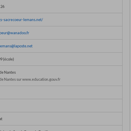
 26
gs-sacrecoeur-lemans.net/
coeur@wanadoo.fr
lemans@laposte.net
09 (école)
de Nantes
e Nantes sur www.education.gouv.fr
at