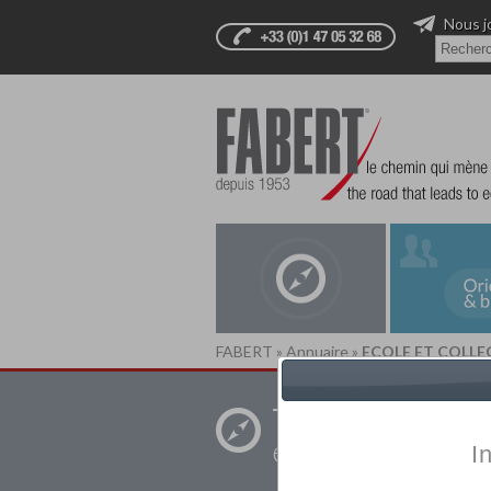
Nous j
FABERT
»
Annuaire
»
ECOLE ET COLLE
Trouver un
établissement pr
I