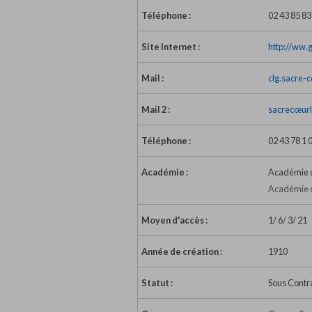
Téléphone :
02 43 85 83
Site Internet :
http://ww.
Mail :
clg.sacre-
Mail 2 :
sacrecœur
Téléphone :
02 43 78 1 
Académie :
Académie 
Académie d
Moyen d'accès :
1/ 6/ 3/ 21
Année de création :
1910
Statut :
Sous Contr