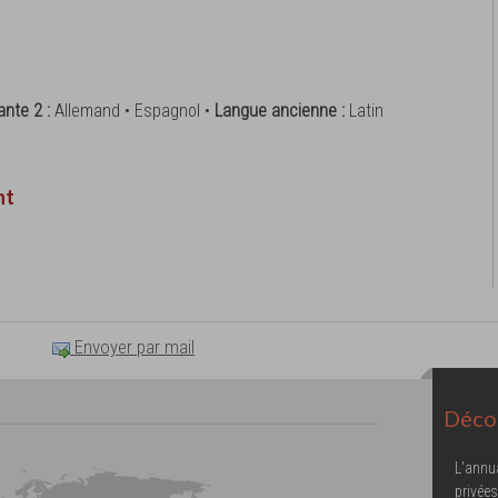
ante 2 :
Allemand • Espagnol •
Langue ancienne :
Latin
nt
Envoyer par mail
Décou
L'annu
privées