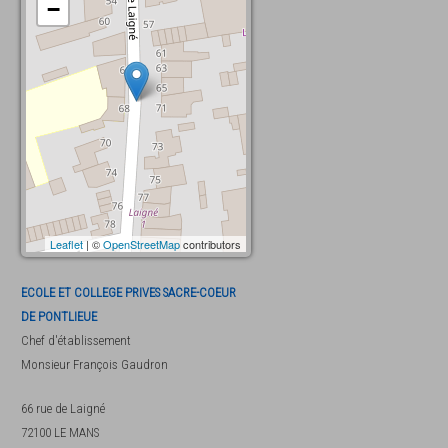
−
Leaflet
| ©
OpenStreetMap
contributors
ECOLE ET COLLEGE PRIVES SACRE-COEUR
DE PONTLIEUE
Chef d'établissement
Monsieur
François Gaudron
66 rue de Laigné
72100
LE MANS