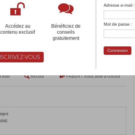
françaises et tous les établissements français à l'
Adresse e-mail :
 votre compte pour être accompagné gratuitement dans votr
Mot de passe :
Accédez au
Bénéficiez de
contenu exclusif
conseils
gratuitement
 PRIVES SACRE-COEUR DE
Connexion
NSCRIVEZ-VOUS
rimer
Retour
FABERT vous aide à choisir
aigné
MANS