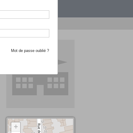
étranger.
e recherche d'école
Mot de passe oublié ?
+