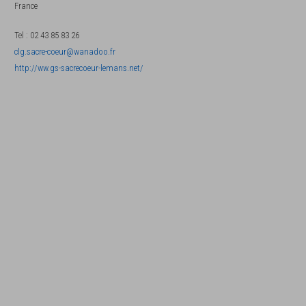
France
Tel
:
02 43 85 83 26
clg.sacre-coeur@wanadoo.fr
http://ww.gs-sacrecoeur-lemans.net/