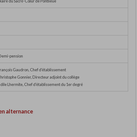
laire du Sacré-Cœur de Pontlieue
 Demi-pension
rançois Gaudron, Chef d'établissement
ristophe Gonnier, Directeur adjoint du collège
le Lhermite, Chef d'établissement du 1er degré
en alternance