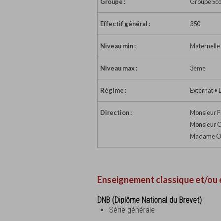
Groupe :
Groupe Sco
Effectif général :
350
Niveau min :
Maternelle
Niveau max :
3ème
Régime :
Externat •
Direction :
Monsieur F
Monsieur Ch
Madame Odi
Enseignement classique et/ou 
DNB (Diplôme National du Brevet)
Série générale