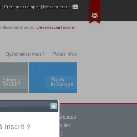
)
|
Créer mon compte
|
Me connecter
ablissement privé ?
Devenez partenaire !
Qui sommes-nous ?
Fiches infos
 de trouver parmi
12908 références
ur, mais aussi des cours de soutien
à inscrit ?
oupe toutes les écoles privées